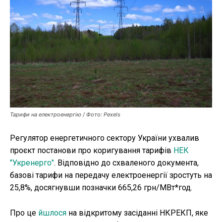
Публікації
ФОП
Курс валют
Ми в соц. мережах
Тарифи на електроенергію / Фото: Pexels
Регулятор енергетичного сектору України ухвалив
проєкт постанови про коригування тарифів
НЕК
"Укренерго"
. Відповідно до схваленого документа,
базові тарифи на передачу електроенергії зростуть на
25,8%, досягнувши позначки 665,26 грн/МВт*год.
Про це
йшлося
на відкритому засіданні НКРЕКП, яке