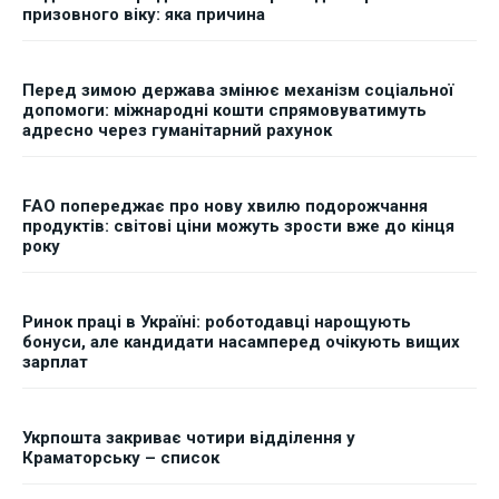
призовного віку: яка причина
Перед зимою держава змінює механізм соціальної
допомоги: міжнародні кошти спрямовуватимуть
адресно через гуманітарний рахунок
FAO попереджає про нову хвилю подорожчання
продуктів: світові ціни можуть зрости вже до кінця
року
Ринок праці в Україні: роботодавці нарощують
бонуси, але кандидати насамперед очікують вищих
зарплат
Укрпошта закриває чотири відділення у
Краматорську – список