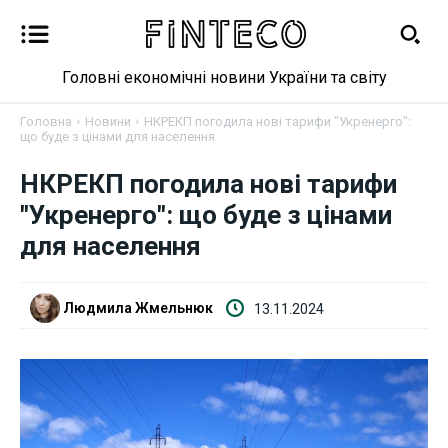
Головні економічні новини України та світу
Головна
Новини
НКРЕКП погодила нові тарифи "Укренерго":
що буде з цінами для населення
НКРЕКП погодила нові тарифи
Новини
"Укренерго": що буде з цінами
Бізнес
для населення
Фінанси
Людмила Жмельнюк
13.11.2024
Валютний ринок
Криптовалюта
Робота і освіта