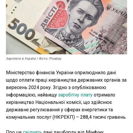
Публікації
ФОП
Курс валют
Зарплати в Україні / Фото: Pixabay
Ми в соц. мережах
Міністерство фінансів України оприлюднило дані
щодо оплати праці керівництва державних органів за
вересень 2024 року. Згідно з опублікованою
інформацією, найвищу
заробітну плату
отримало
керівництво Національної комісії, що здійснює
державне регулювання у сферах енергетики та
комунальних послуг (НКРЕКП) – 288,4 тисячі гривень.
Про це
свідчать
дані дашборду від Мінфіну.