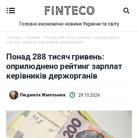
Головні економічні новини України та світу
Головна
Новини
Понад 288 тисяч гривень: оприлюднено
рейтинг зарплат керівників держорганів
Понад 288 тисяч гривень:
Новини
оприлюднено рейтинг зарплат
керівників держорганів
Бізнес
Фінанси
Людмила Жмельнюк
29.10.2024
Валютний ринок
Криптовалюта
Робота і освіта