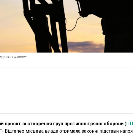
відкритих джерел
 проєкт зі створення груп протиповітряної оборони
(
П
. Відтепер місцева влада отримала законні підстави напр