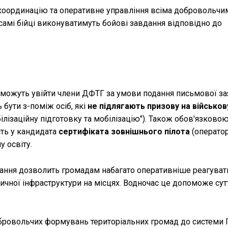
 координацію та оперативне управління всіма добровольчи
амі бійці виконуватимуть бойові завдання відповідно до
 можуть увійти члени ДФТГ за умови подання письмової за
бути з-поміж осіб, які
не підлягають призову на військо
обілізаційну підготовку та мобілізацію"). Також обов'язков
сть у кандидата
сертифіката зовнішнього пілота
(оператор
у освіту.
вання дозволить громадам набагато оперативніше реагуват
тичної інфраструктури на місцях. Водночас це допоможе сут
обровольчих формувань територіальних громад до системи