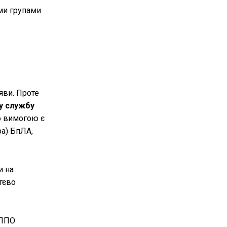
ми групами
яви. Проте
ву службу
ою вимогою є
а) БпЛА,
и на
тєво
 ППО