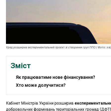
Уряд розширив експериментальний проєкт зі створення груп ППО / Фото: з 
Зміст
Як працюватиме нове фінансування?
Хто може долучитися?
Кабінет Міністрів України розширив
експериментальний
добровольчих формувань територіальних громад (ДФТГ)