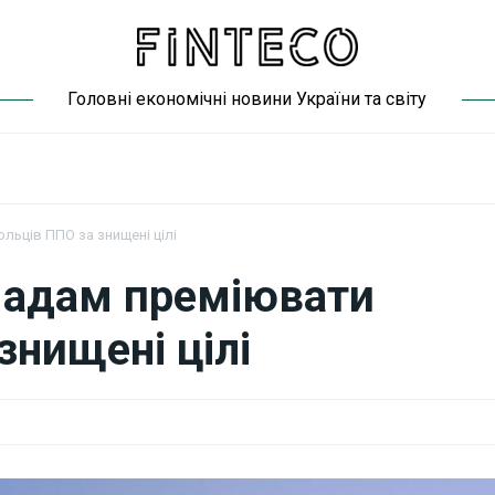
Головні економічні новини України та світу
ьців ППО за знищені цілі
мадам преміювати
знищені цілі