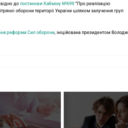
овідно до
постанови Кабміну №699
"Про реалізацію
ряної оборони території України шляхом залучення груп
на реформа Сил оборони
, ініційована президентом Волод