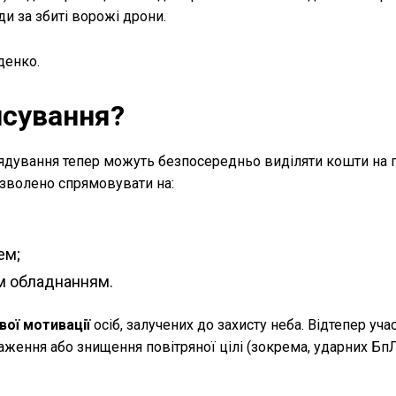
ди за збиті ворожі дрони.
денко.
нсування?
рядування тепер можуть безпосередньо виділяти кошти на 
зволено спрямовувати на:
ем;
м обладнанням.
вої мотивації
осіб, залучених до захисту неба. Відтепер уча
ження або знищення повітряної цілі (зокрема, ударних Бп