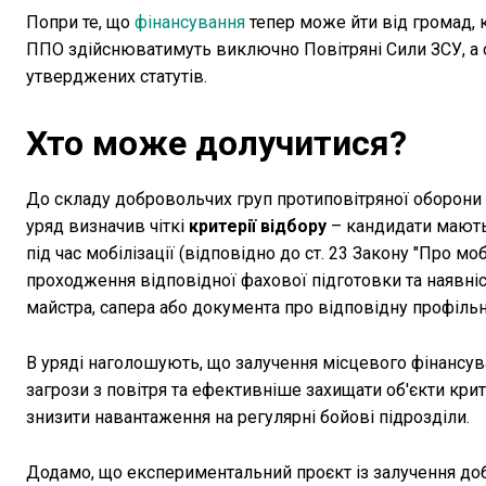
Попри те, що
фінансування
тепер може йти від громад,
ППО здійснюватимуть виключно Повітряні Сили ЗСУ, а с
утверджених статутів.
Хто може долучитися?
До складу добровольчих груп протиповітряної оборони
уряд визначив чіткі
критерії відбору
– кандидати мають 
під час мобілізації (відповідно до ст. 23 Закону "Про м
проходження відповідної фахової підготовки та наявні
майстра, сапера або документа про відповідну профільн
В уряді наголошують, що залучення місцевого фінансу
загрози з повітря та ефективніше захищати об'єкти кри
знизити навантаження на регулярні бойові підрозділи.
Додамо, що експериментальний проєкт із залучення д