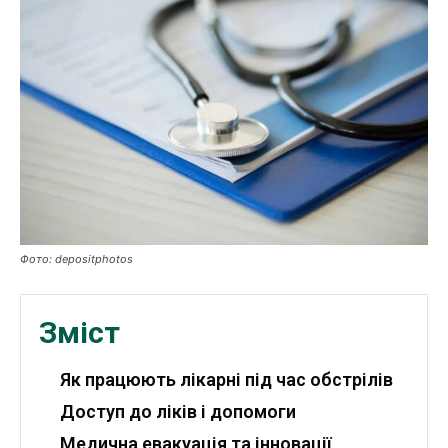
Робота і освіта
Публікації
ФОП
Курс валют
Ми в соц. мережах
Фото: depositphotos
Зміст
Як працюють лікарні під час обстрілів
Доступ до ліків і допомоги
Медична евакуація та інновації