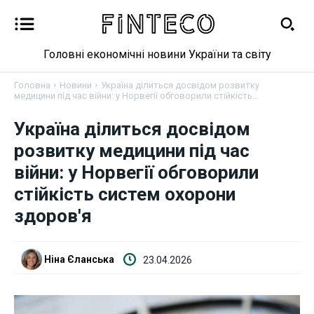
Головні економічні новини України та світу
Головна
Новини
Україна ділиться досвідом розвитку
медицини під час війни: у Норвегії обговорили стійкість...
Україна ділиться досвідом
розвитку медицини під час
Новини
війни: у Норвегії обговорили
Бізнес
стійкість систем охорони
здоров'я
Фінанси
Валютний ринок
Ніна Єланська
23.04.2026
Криптовалюта