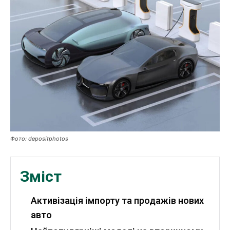
Публікації
ФОП
Курс валют
Ми в соц. мережах
Фото: depositphotos
Зміст
Активізація імпорту та продажів нових
авто