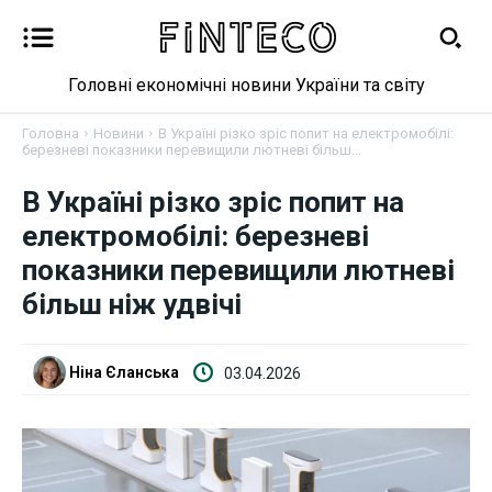
Головні економічні новини України та світу
Головна
Новини
В Україні різко зріс попит на електромобілі:
березневі показники перевищили лютневі більш...
В Україні різко зріс попит на
Новини
електромобілі: березневі
показники перевищили лютневі
Бізнес
більш ніж удвічі
Фінанси
Ніна Єланська
03.04.2026
Валютний ринок
Криптовалюта
Робота і освіта