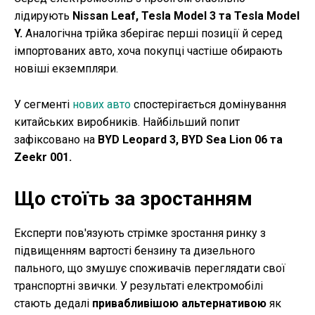
лідирують
Nissan Leaf, Tesla Model 3 та Tesla Model
Y.
Аналогічна трійка зберігає перші позиції й серед
імпортованих авто, хоча покупці частіше обирають
новіші екземпляри.
У сегменті
нових авто
спостерігається домінування
китайських виробників. Найбільший попит
зафіксовано на
BYD Leopard 3, BYD Sea Lion 06 та
Zeekr 001.
Що стоїть за зростанням
Експерти пов'язують стрімке зростання ринку з
підвищенням вартості бензину та дизельного
пального, що змушує споживачів переглядати свої
транспортні звички. У результаті електромобілі
стають дедалі
привабливішою альтернативою
як