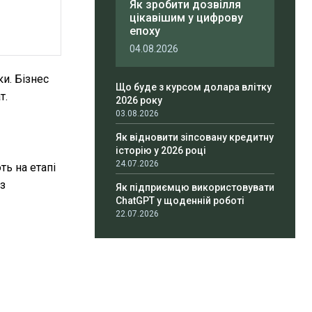
Як зробити дозвілля
цікавішим у цифрову
епоху
04.08.2026
и. Бізнес
Що буде з курсом долара влітку
т.
2026 року
03.08.2026
Як відновити зіпсовану кредитну
історію у 2026 році
24.07.2026
ь на етапі
з
Як підприємцю використовувати
ChatGPT у щоденній роботі
22.07.2026