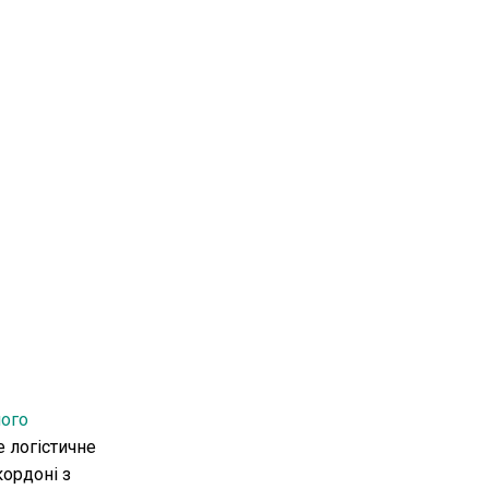
чого
е логістичне
кордоні з