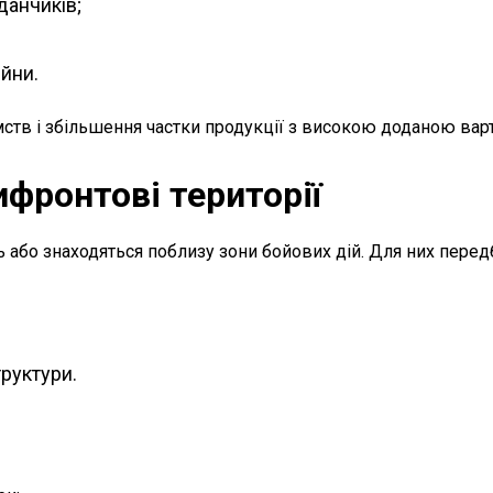
данчиків;
йни.
тв і збільшення частки продукції з високою доданою варт
ифронтові території
ь або знаходяться поблизу зони бойових дій. Для них перед
руктури.