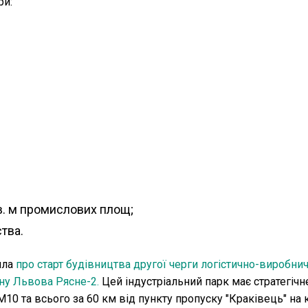
ри:
в. м промислових площ;
тва.
ила
про старт будівництва другої черги логістично-виробни
ону Львова Рясне-2.
Цей індустріальний парк має стратегічн
10 та всього за 60 км від пункту пропуску "Краківець" на 