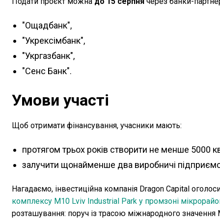
Подати проєкт можна
до 15 серпня
через банки-партне
"Ощадбанк",
"Укрексімбанк",
"Укргазбанк",
"Сенс Банк".
Умови участі
Щоб отримати фінансування, учасники мають:
протягом трьох років створити не менше 5000 к
залучити щонайменше два виробничі підприємс
Нагадаємо, інвестиційна компанія Dragon Capital оголос
комплексу M10 Lviv Industrial Park у промзоні мікрорай
розташування: поруч із трасою міжнародного значення М