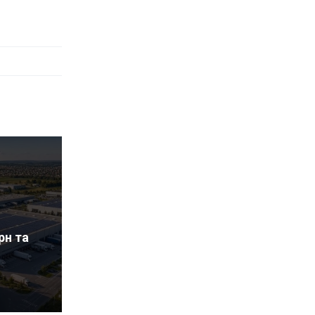
рн та