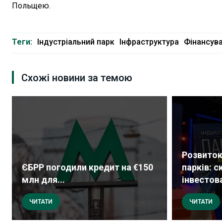
Польщею.
Теги:
Індустріальний парк
Інфраструктура
Фінансув
Схожі новини за темою
Розвиток
ЄБРР погодили кредит на €150
парків: с
млн для...
інвестова
ЧИТАТИ
ЧИТАТИ