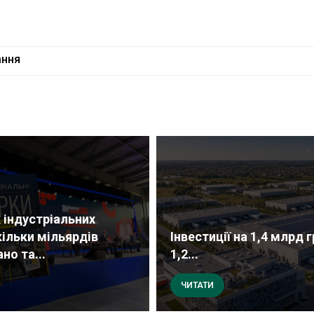
ання
 індустріальних
кільки мільярдів
Інвестиції на 1,4 млрд г
но та...
1,2...
ЧИТАТИ