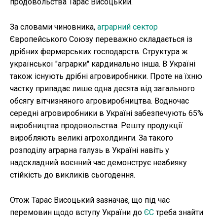
продовольства Тарас Висоцький.
За словами чиновника,
аграрний сектор
Європейського Союзу переважно складається із
дрібних фермерських господарств. Структура ж
української "аграрки" кардинально інша. В Україні
також існують дрібні агровиробники. Проте на їхню
частку припадає лише одна десята від загального
обсягу вітчизняного агровиробництва. Водночас
середні агровиробники в Україні забезпечують 65%
виробництва продовольства. Решту продукції
виробляють великі агрохолдинги. За такого
розподілу аграрна галузь в Україні навіть у
надскладний воєнний час демонструє неабияку
стійкість до викликів сьогодення.
Отож Тарас Висоцький зазначає, що під час
перемовин щодо вступу України до
ЄС
треба знайти