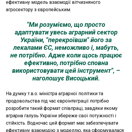
ефективну модель взаємодії вітчизняного
агросектору з європейським.
"Ми розуміємо, що просто
адаптувати увесь аграрний сектор
України, "перекроївши" його за
лекалами ЄС, неможливо і, мабуть,
не потрібно. Адже коли щось працює
ефективно, потрібно сповна
використовувати цей інструмент", –
наголошує Висоцький.
На думку т.в.о. міністра аграрної політики та
продовольства під час євроінтеграції потрібно
розробити такий формат співпраці, завдяки якому
аграрна галузь України збереже свої потужності і
стійкість. Водночас цей формат має забезпечувати
ефективну взаємодію з моделлю, яка сформувалася