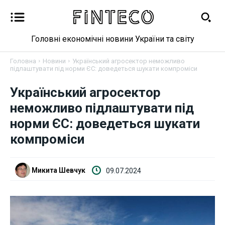
Головні економічні новини України та світу
Головна
Новини
Український агросектор неможливо
підлаштувати під норми ЄС: доведеться шукати компроміси
Український агросектор
Новини
неможливо підлаштувати під
норми ЄС: доведеться шукати
Бізнес
компроміси
Фінанси
Микита Шевчук
09.07.2024
Валютний ринок
Криптовалюта