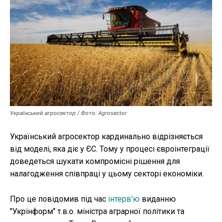
Робота і освіта
Публікації
ФОП
Курс валют
Ми в соц. мережах
Український агросектор / Фото: Agrosector
Український агросектор кардинально відрізняється
від моделі, яка діє у ЄС. Тому у процесі євроінтеграції
доведеться шукати компромісні рішення для
налагодження співпраці у цьому секторі економіки.
Про це повідомив під час
інтерв'ю
виданню
"Укрінформ" т.в.о. міністра аграрної політики та