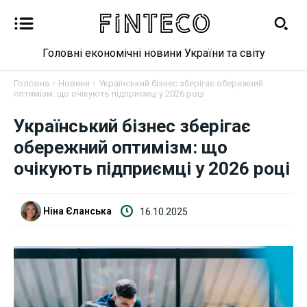
Головні економічні новини України та світу
Головна
Новини
Український бізнес зберігає обережний
оптимізм: що очікують підприємці у 2026 році
Український бізнес зберігає
Новини
обережний оптимізм: що
Бізнес
очікують підприємці у 2026 році
Фінанси
Ніна Єланська
16.10.2025
Валютний ринок
Криптовалюта
Робота і освіта