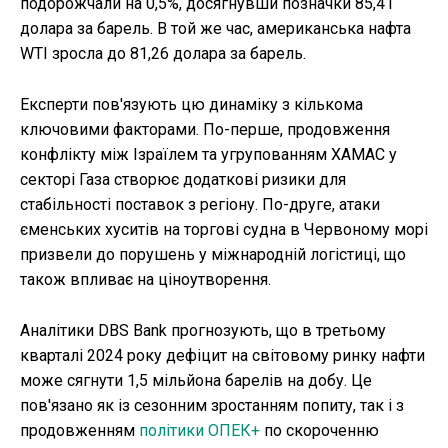
подорожчали на 0,5%, досягнувши позначки 85,41
долара за барель. В той же час, американська нафта
WTI зросла до 81,26 долара за барель.
Експерти пов'язують цю динаміку з кількома
ключовими факторами. По-перше, продовження
конфлікту між Ізраїлем та угрупованням ХАМАС у
секторі Газа створює додаткові ризики для
стабільності поставок з регіону. По-друге, атаки
єменських хуситів на торгові судна в Червоному морі
призвели до порушень у міжнародній логістиці, що
також впливає на ціноутворення.
Аналітики DBS Bank прогнозують, що в третьому
кварталі 2024 року дефіцит на світовому ринку нафти
може сягнути 1,5 мільйона барелів на добу. Це
пов'язано як із сезонним зростанням попиту, так і з
продовженням
політики ОПЕК+
по скороченню