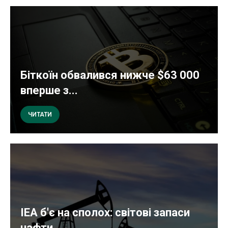
Біткоїн обвалився нижче $63 000
вперше з...
ЧИТАТИ
IEA б'є на сполох: світові запаси
нафти...