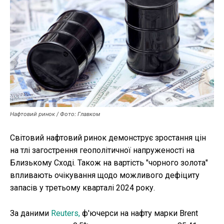
Публікації
ФОП
Курс валют
Ми в соц. мережах
Нафтовий ринок / Фото: Главком
Світовий нафтовий ринок демонструє зростання цін
на тлі загострення геополітичної напруженості на
Близькому Сході. Також на вартість "чорного золота"
впливають очікування щодо можливого дефіциту
запасів у третьому кварталі 2024 року.
За даними
Reuters,
ф'ючерси на нафту марки Brent