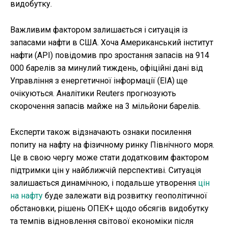
видобутку.
Важливим фактором залишається і ситуація із
запасами нафти в США. Хоча Американський інститут
нафти (API) повідомив про зростання запасів на 914
000 барелів за минулий тиждень, офіційні дані від
Управління з енергетичної інформації (EIA) ще
очікуються. Аналітики Reuters прогнозують
скорочення запасів майже на 3 мільйони барелів.
Експерти також відзначають ознаки посилення
попиту на нафту на фізичному ринку Північного моря.
Це в свою чергу може стати додатковим фактором
підтримки цін у найближчій перспективі. Ситуація
залишається динамічною, і подальше утворення
цін
на нафту
буде залежати від розвитку геополітичної
обстановки, рішень ОПЕК+ щодо обсягів видобутку
та темпів відновлення світової економіки після