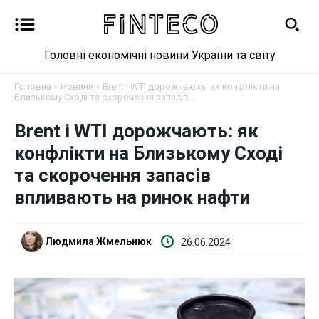
Головні економічні новини України та світу
Головна
Новини
Brent і WTI дорожчають: як конфлікти на
Близькому Сході та скорочення запасів...
Brent і WTI дорожчають: як
Новини
конфлікти на Близькому Сході
Бізнес
та скорочення запасів
впливають на ринок нафти
Фінанси
Валютний ринок
Людмила Жмельнюк
26.06.2024
Криптовалюта
Робота і освіта