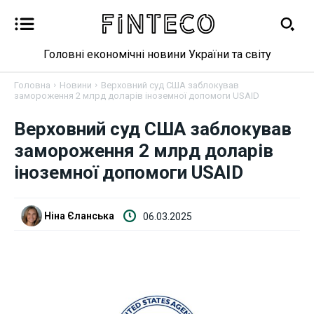
Головні економічні новини України та світу
Головна
Новини
Верховний суд США заблокував
замороження 2 млрд доларів іноземної допомоги USAID
Верховний суд США заблокував
Новини
замороження 2 млрд доларів
Бізнес
іноземної допомоги USAID
Фінанси
Ніна Єланська
06.03.2025
Валютний ринок
Криптовалюта
Робота і освіта