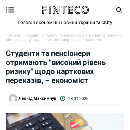
Головні економічні новини України та світу
Головна
Новини
Студенти та пенсіонери отримають "високий
рівень ризику" щодо карткових переказів, – економіст
Новини
Студенти та пенсіонери
отримають "високий рівень
Бізнес
ризику" щодо карткових
переказів, – економіст
Фінанси
Валютний ринок
Леонід Максимчук
28.01.2025
Криптовалюта
Робота і освіта