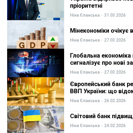
пріоритетні
Ніна Єланська
-
31.03.2026
Мінекономіки очікує 
Ніна Єланська
-
27.03.2026
Глобальна економіка 
сигналізує про нові з
Ніна Єланська
-
27.03.2026
Європейський банк ре
ВВП України: що відо
Ніна Єланська
-
26.02.2026
Світовий банк підвищ
Ніна Єланська
-
24.02.2026