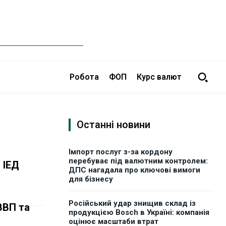
Робота
ФОП
Курс валют
Останні новини
Імпорт послуг з-за кордону
перебуває під валютним контролем:
 ІЕД
ДПС нагадала про ключові вимоги
для бізнесу
Російський удар знищив склад із
ВВП та
продукцією Bosch в Україні: компанія
оцінює масштаби втрат