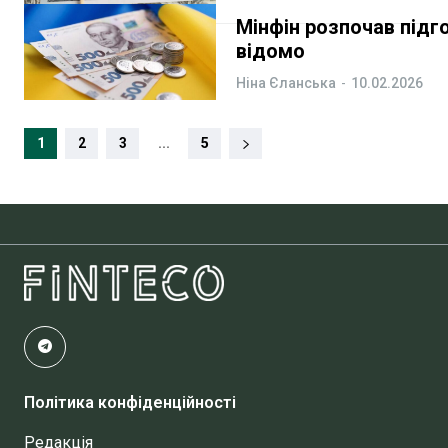
Мінфін розпочав підг
відомо
Ніна Єланська
-
10.02.2026
1
2
3
...
5
Політика конфіденційності
Редакція