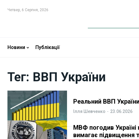
Четвер, 6 Серпня, 2026
Новини
Новини
Бізнес
Бізнес
Новини
Публікації
Фінанси
Фінанси
Тег:
ВВП України
Валютний ринок
Валютний ринок
Криптовалюта
Криптовалюта
Реальний ВВП України
Робота і освіта
Робота і освіта
Ілля Шевченко
-
23.06.2026
Публікації
Публікації
МВФ погодив Україні 
вимагає підвищення 