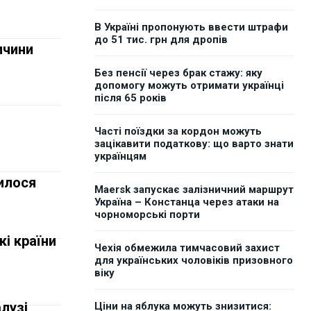
В Україні пропонують ввести штрафи
до 51 тис. грн для дропів
ичини
Без пенсії через брак стажу: яку
допомогу можуть отримати українці
після 65 років
Часті поїздки за кордон можуть
зацікавити податкову: що варто знати
українцям
илося
Maersk запускає залізничний маршрут
Україна – Констанца через атаки на
чорноморські порти
кі країни
Чехія обмежила тимчасовий захист
для українських чоловіків призовного
віку
алузі
Ціни на яблука можуть знизитися: