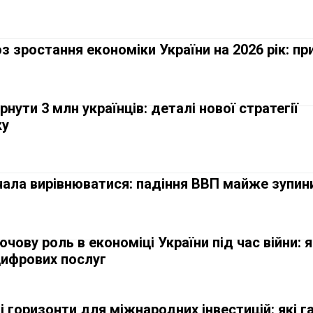
з зростання економіки України на 2026 рік: пр
нути 3 млн українців: деталі нової стратегії
ку
чала вирівнюватися: падіння ВВП майже зупин
чову роль в економіці України під час війни: я
цифрових послуг
і горизонти для міжнародних інвестицій: які г