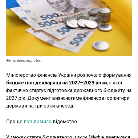
Публікації
ФОП
Курс валют
Фото: depositphotos
Ми в соц. мережах
Міністерство фінансів України розпочало формування
бюджетної декларації на 2027–2029 роки
, з якої
фактично стартує підготовка державного бюджету на
2027 рік. Документ визначатиме фінансові орієнтири
держави на три роки вперед.
Про це
повідомило
відомство.
У межах старту бюджетного циклу Мінфін звернувся