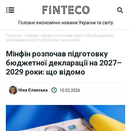
Головні економічні новини України та світу
Головна
Новини
Мінфін розпочав підготовку бюджетної
декларації на 2027–2029 роки: що відомо
Мінфін розпочав підготовку
Новини
бюджетної декларації на 2027–
Бізнес
2029 роки: що відомо
Фінанси
Ніна Єланська
10.02.2026
Валютний ринок
Криптовалюта
Робота і освіта