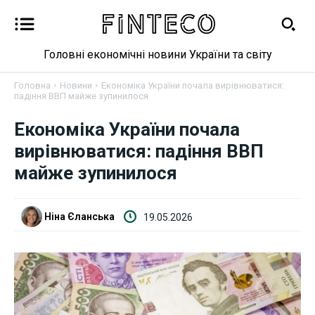
Головні економічні новини України та світу
Головна
Новини
Економіка України почала вирівнюватися:
падіння ВВП майже зупинилося
Економіка України почала
Новини
вирівнюватися: падіння ВВП
Бізнес
майже зупинилося
Фінанси
Ніна Єланська
19.05.2026
Валютний ринок
Криптовалюта
Робота і освіта