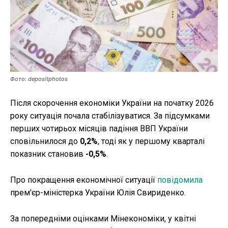
Публікації
ФОП
Курс валют
Фото: depositphotos
Після скорочення економіки України на початку 2026
Ми в соц. мережах
року ситуація почала стабілізуватися. За підсумками
перших чотирьох місяців падіння ВВП України
сповільнилося до
0,2%
, тоді як у першому кварталі
показник становив
-0,5%
.
Про покращення економічної ситуації
повідомила
прем'єр-міністерка України Юлія Свириденко.
За попередніми оцінками Мінекономіки, у квітні