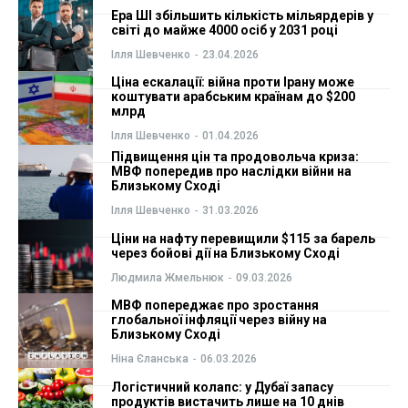
Ера ШІ збільшить кількість мільярдерів у
ФОП
ФОП
світі до майже 4000 осіб у 2031 році
Ілля Шевченко
-
23.04.2026
Курс валют
Курс валют
Ціна ескалації: війна проти Ірану може
коштувати арабським країнам до $200
млрд
Ілля Шевченко
-
01.04.2026
Ми в соц. мережах
Ми в соц. мережах
Підвищення цін та продовольча криза:
МВФ попередив про наслідки війни на
Близькому Сході
Ілля Шевченко
-
31.03.2026
Ціни на нафту перевищили $115 за барель
через бойові дії на Близькому Сході
Людмила Жмельнюк
-
09.03.2026
МВФ попереджає про зростання
глобальної інфляції через війну на
Близькому Сході
Ніна Єланська
-
06.03.2026
Логістичний колапс: у Дубаї запасу
продуктів вистачить лише на 10 днів