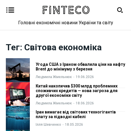
Головні економічні новини України та світу
Новини
Новини
Тег:
Світова економіка
Бізнес
Бізнес
Угода США з Іраном обвалила ціни на нафту
Фінанси
Фінанси
Brent до мінімуму з березня
Людмила Жмельнюк
-
19.06.2026
Валютний ринок
Валютний ринок
Китай накопичив $300 млрд проблемних
споживчих кредитів — нова загроза для
другої економіки світу
Криптовалюта
Криптовалюта
Людмила Жмельнюк
-
18.06.2026
Робота і освіта
Робота і освіта
Іран вимагає від світових техногігантів
плату за підводні кабелі
Ілля Шевченко
-
18.05.2026
Публікації
Публікації