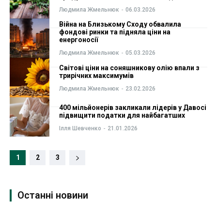
Людмила Жмельнюк
-
06.03.2026
Війна на Близькому Сходу обвалила
фондові ринки та підняла ціни на
енергоносії
Людмила Жмельнюк
-
05.03.2026
Світові ціни на соняшникову олію впали з
трирічних максимумів
Людмила Жмельнюк
-
23.02.2026
400 мільйонерів закликали лідерів у Давосі
підвищити податки для найбагатших
Ілля Шевченко
-
21.01.2026
1
2
3
Останні новини