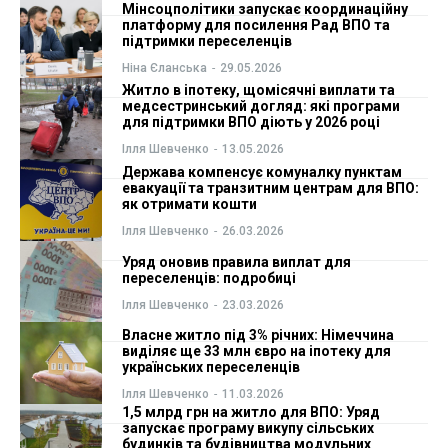
Мінсоцполітики запускає координаційну
платформу для посилення Рад ВПО та
ФОП
ФОП
підтримки переселенців
Ніна Єланська
-
29.05.2026
Курс валют
Курс валют
Житло в іпотеку, щомісячні виплати та
медсестринський догляд: які програми
для підтримки ВПО діють у 2026 році
Ілля Шевченко
-
13.05.2026
Ми в соц. мережах
Ми в соц. мережах
Держава компенсує комуналку пунктам
евакуації та транзитним центрам для ВПО:
як отримати кошти
Ілля Шевченко
-
26.03.2026
Уряд оновив правила виплат для
переселенців: подробиці
Ілля Шевченко
-
23.03.2026
Власне житло під 3% річних: Німеччина
виділяє ще 33 млн євро на іпотеку для
українських переселенців
Ілля Шевченко
-
11.03.2026
1,5 млрд грн на житло для ВПО: Уряд
запускає програму викупу сільських
будинків та будівництва модульних