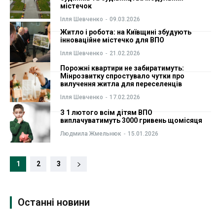
містечок
Ілля Шевченко
-
09.03.2026
Житло і робота: на Київщині збудують
інноваційне містечко для ВПО
Ілля Шевченко
-
21.02.2026
Порожні квартири не забиратимуть:
Мінрозвитку спростувало чутки про
вилучення житла для переселенців
Ілля Шевченко
-
17.02.2026
З 1 лютого всім дітям ВПО
виплачуватимуть 3000 гривень щомісяця
Людмила Жмельнюк
-
15.01.2026
1
2
3
Останні новини