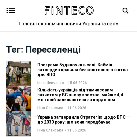
Головні економічні новини України та світу
Новини
Новини
Тег:
Переселенці
Бізнес
Бізнес
Програма Будиночки в селі: Кабмін
Фінанси
Фінанси
затвердив правила безкоштовного житла
для ВПО
Ілля Шевченко
-
15.06.2026
Валютний ринок
Валютний ринок
Кількість українців під тимчасовим
захистом у ЄС знову зростає: майже 4,4
млн осіб залишаються за кордоном
Криптовалюта
Криптовалюта
Ніна Єланська
-
11.06.2026
Робота і освіта
Робота і освіта
Україна затвердила Стратегію щодо ВПО
до 2030 року: що вона передбачає
Ніна Єланська
-
11.06.2026
Публікації
Публікації