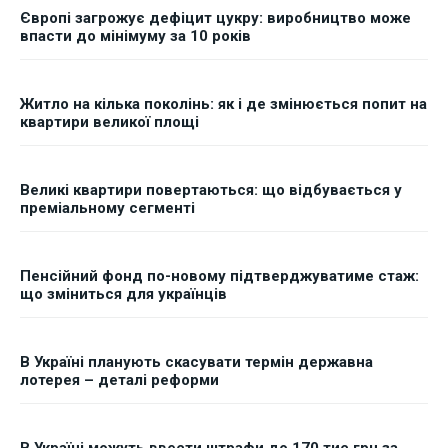
Європі загрожує дефіцит цукру: виробництво може
впасти до мінімуму за 10 років
Житло на кілька поколінь: як і де змінюється попит на
квартири великої площі
Великі квартири повертаються: що відбувається у
преміальному сегменті
Пенсійний фонд по-новому підтверджуватиме стаж:
що зміниться для українців
В Україні планують скасувати термін державна
лотерея – деталі реформи
В Україні можуть ввести штрафи до 170 тис грн за