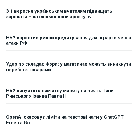
З 1 вересня українським вчителям підвищать
зарплати – на скільки вони зростуть
НБУ спростив умови кредитування для аграріїв через
атаки РФ
Удар по складах Фори: у магазинах можуть виникнути
перебої з товарами
НБУ випустить пам'ятну монету на честь Папи
Римського Іоанна Павла II
OpenAI скасовує ліміти на текстові чати у ChatGPT
Free та Go