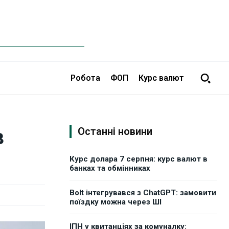
Робота
ФОП
Курс валют
в
Останні новини
Курс долара 7 серпня: курс валют в
банках та обмінниках
Bolt інтегрувався з ChatGPT: замовити
поїздку можна через ШІ
ІПН у квитанціях за комуналку: