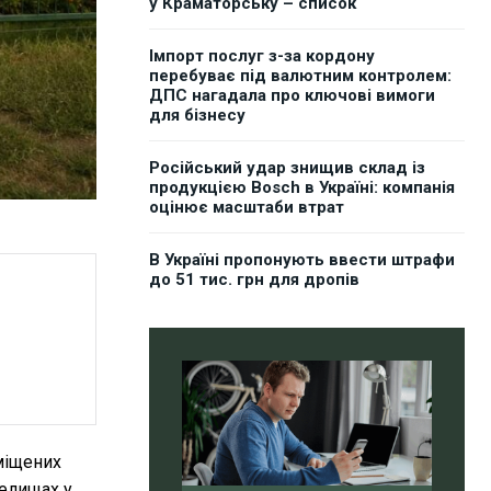
у Краматорську – список
Імпорт послуг з-за кордону
перебуває під валютним контролем:
ДПС нагадала про ключові вимоги
для бізнесу
Російський удар знищив склад із
продукцією Bosch в Україні: компанія
оцінює масштаби втрат
В Україні пропонують ввести штрафи
до 51 тис. грн для дропів
міщених
селищах у