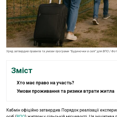
Уряд затвердив правила та умови програми "Будиночки в селі" для ВПО / Фо
Зміст
Хто має право на участь?
Умови проживання та ризики втрати житла
Кабмін офіційно затвердив Порядок реалізації експер
осіб (
ВПО
) житлом у сільській місцевості. Ця ініціатив