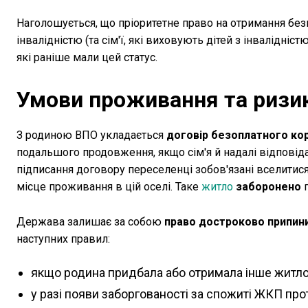
Наголошується, що пріоритетне право на отримання без
інвалідністю (та сім'ї, які виховують дітей з інвалідніст
які раніше мали цей статус.
Умови проживання та ризи
З родиною ВПО укладається
договір безоплатного кор
подальшого продовження, якщо сім'я й надалі відповід
підписання договору переселенці зобов'язані вселитися
місце проживання в цій оселі. Таке
житло
заборонено
п
Держава залишає за собою
право достроково припин
наступних правил:
якщо родина придбала або отримала інше житло
у разі появи заборгованості за спожиті ЖКП про