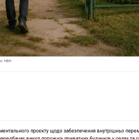
то: НБН
иментального проєкту щодо забезпечення внутрішньо пере
а передбачає викуп порожніх приватних будинків у селах та 