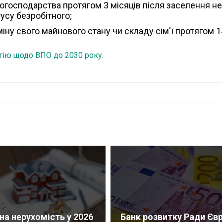
господарства протягом 3 місяців після заселення не
усу безробітного;
ну свого майнового стану чи складу сім'ї протягом 14
гію щодо ВПО до 2030 року
.
на нерухомість у 2026
Банк розвитку Ради Єв