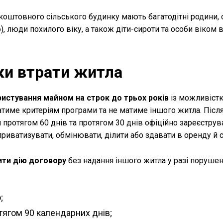
коштовного сільського будинку мають багатодітні родини, 
ю), люди похилого віку, а також діти-сироти та особи віком в
ки втрати житла
истування майном на строк до трьох років
із можливіст
атиме критеріям програми та не матиме іншого житла. Післ
 протягом 60 днів та протягом 30 днів офіційно зареєструв
риватизувати, обмінювати, ділити або здавати в оренду й 
ити дію договору
без надання іншого житла у разі поруше
;
тягом 90 календарних днів;