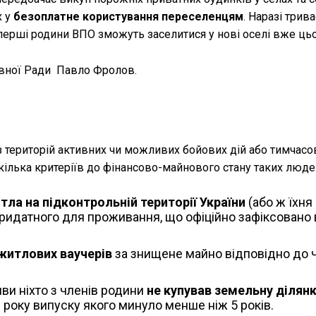
х у
безоплатне користування переселенцям
. Наразі трива
перші родини ВПО зможуть заселитися у нові оселі вже цьог
овної Ради Павло Фролов.
з територій активних чи можливих бойових дій або тимчасо
кілька критеріїв до фінансово-майнового стану таких люде
ла на підконтрольній території України
(або ж їхня
ридатного для проживання, що офіційно зафіксовано 
житлових ваучерів
за знищене майно відповідно до 
ви ніхто з членів родини
не купував земельну ділян
з року випуску якого минуло менше ніж 5 років.