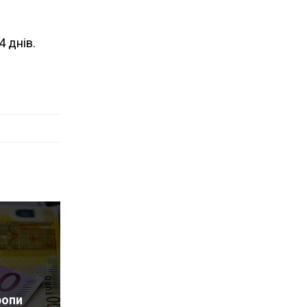
 днів.
ропи