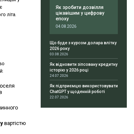
є
Як зробити дозвілля
цікавішим у цифрову
о літа.
епоху
04.08.2026
Що буде з курсом долара влітку
2026 року
03.08.2026
во
Як відновити зіпсовану кредитну
історію у 2026 році
й:
24.07.2026
 оселя
Як підприємцю використовувати
в
ChatGPT у щоденній роботі
22.07.2026
чинного
ку
вартістю