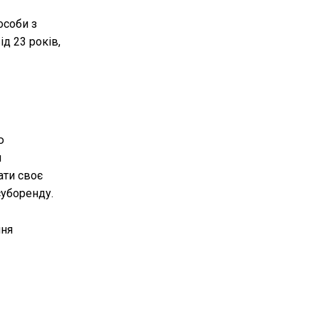
особи з
ід 23 років,
ю
я
ати своє
суборенду.
ння