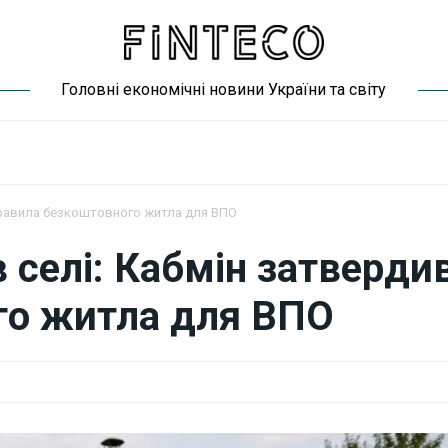
Головні економічні новини України та світу
правила безкоштовного житла для ВПО
 селі: Кабмін затверди
го житла для ВПО