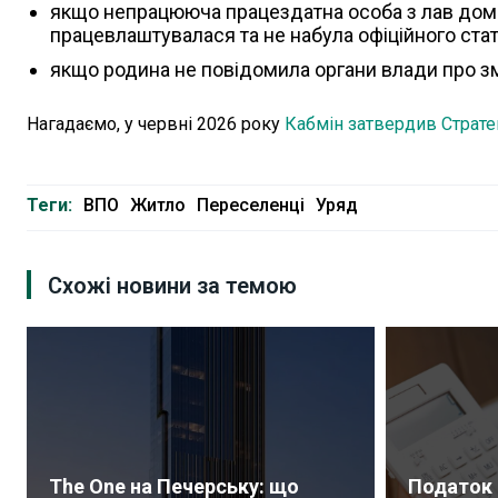
якщо непрацююча працездатна особа з лав домо
працевлаштувалася та не набула офіційного стат
якщо родина не повідомила органи влади про змі
Нагадаємо, у червні 2026 року
Кабмін затвердив Страте
Теги:
ВПО
Житло
Переселенці
Уряд
Схожі новини за темою
The One на Печерську: що
Податок 