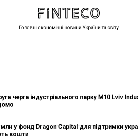
Головні економічні новини України та світу
уга черга індустріального парку M10 Lviv Indus
ідомо
 млн у фонд Dragon Capital для підтримки укр
ють кошти