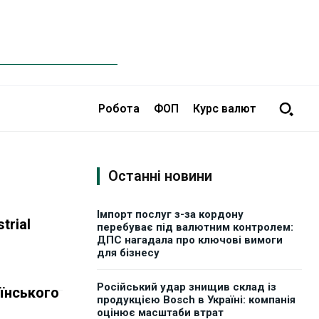
Робота
ФОП
Курс валют
Останні новини
Імпорт послуг з-за кордону
trial
перебуває під валютним контролем:
ДПС нагадала про ключові вимоги
для бізнесу
Російський удар знищив склад із
аїнського
продукцією Bosch в Україні: компанія
оцінює масштаби втрат