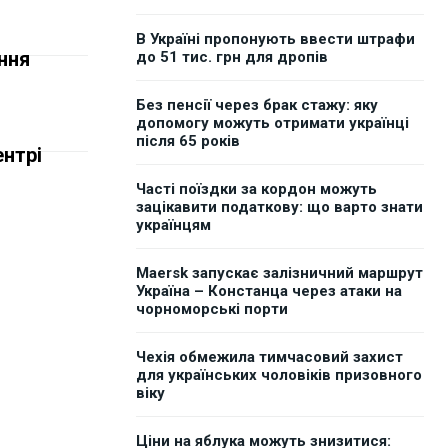
В Україні пропонують ввести штрафи
ення
до 51 тис. грн для дропів
Без пенсії через брак стажу: яку
допомогу можуть отримати українці
після 65 років
ентрі
Часті поїздки за кордон можуть
зацікавити податкову: що варто знати
українцям
Maersk запускає залізничний маршрут
Україна – Констанца через атаки на
чорноморські порти
Чехія обмежила тимчасовий захист
для українських чоловіків призовного
віку
Ціни на яблука можуть знизитися: