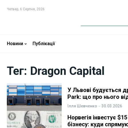
Четвер, 6 Серпня, 2026
Новини
Новини
Бізнес
Бізнес
Новини
Публікації
Фінанси
Фінанси
Тег:
Dragon Capital
Валютний ринок
Валютний ринок
Криптовалюта
Криптовалюта
У Львові будується др
Park: що про нього в
Робота і освіта
Робота і освіта
Ілля Шевченко
-
30.03.2026
Публікації
Публікації
Норвегія інвестує $15
бізнесу: куди спряму
ФОП
ФОП