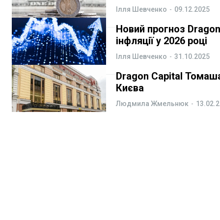
Ілля Шевченко
-
09.12.2025
Курс валют
Курс валют
Новий прогноз Dragon 
інфляції у 2026 році
Ілля Шевченко
-
31.10.2025
Ми в соц. мережах
Ми в соц. мережах
Dragon Capital Томаш
Києва
Людмила Жмельнюк
-
13.02.