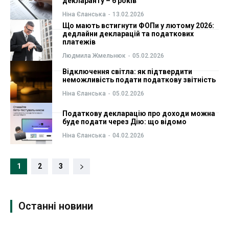
декларанту – 6 років
Ніна Єланська
-
13.02.2026
Що мають встигнути ФОПи у лютому 2026:
дедлайни декларацій та податкових
платежів
Людмила Жмельнюк
-
05.02.2026
Відключення світла: як підтвердити
неможливість подати податкову звітність
Ніна Єланська
-
05.02.2026
Податкову декларацію про доходи можна
буде подати через Дію: що відомо
Ніна Єланська
-
04.02.2026
1
2
3
Останні новини