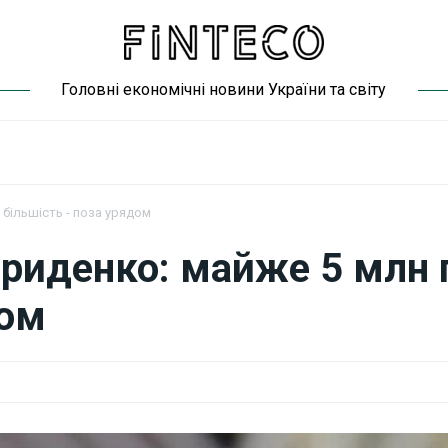
Головні економічні новини України та світу
 більшість - поза урядом
риденко: майже 5 млн г
дом