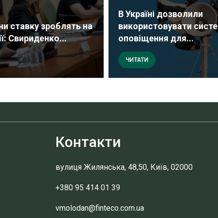
В Україні дозволили
йни ставку зроблять на
використовувати сист
ї: Свириденко...
оповіщення для...
ЧИТАТИ
Контакти
вулиця Жилянська, 48,50, Київ, 02000
+380 95 414 01 39
vmolodan@finteco.com.ua