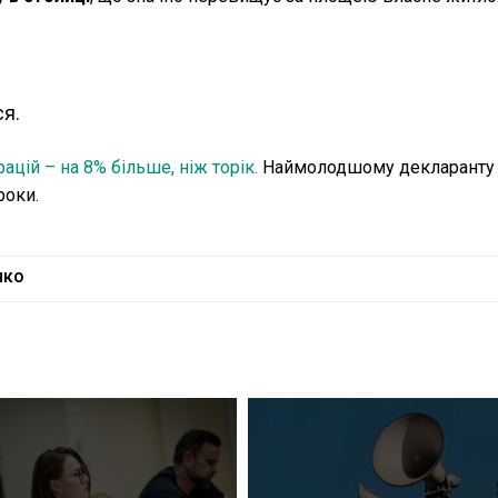
ся.
ацій – на 8% більше, ніж торік.
Наймолодшому декларанту 
роки.
нко