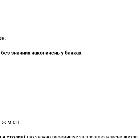
рн
.
без значних накопичень у банках
.
ж місті.
 в столиці
, що значно перевищує за площею власне житло