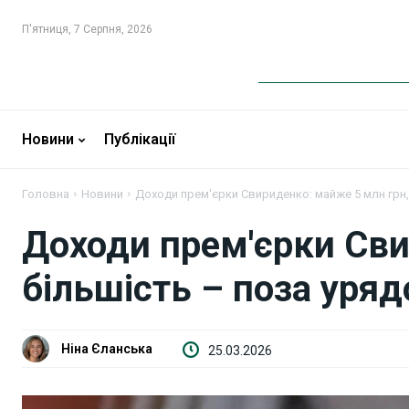
П'ятниця, 7 Серпня, 2026
Новини
Новини
Новини
Публікації
Бізнес
Бізнес
Головна
Новини
Доходи прем'єрки Свириденко: майже 5 млн грн,
Фінанси
Фінанси
Доходи прем'єрки Сви
Валютний ринок
Валютний ринок
більшість – поза уря
Криптовалюта
Криптовалюта
Робота і освіта
Робота і освіта
Ніна Єланська
25.03.2026
Публікації
Публікації