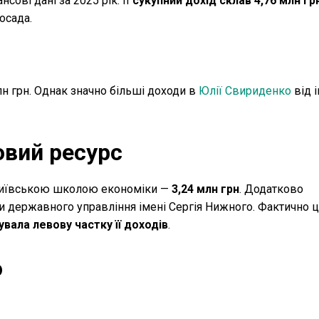
ові дані за 2025 рік. Її
сукупний дохід склав 4,76 млн гр
осада.
млн грн. Однак значно більші доходи в
Юлії Свириденко
від 
овий ресурс
 Київською школою економіки —
3,24 млн грн
. Додатково
 державного управління імені Сергія Нижного. Фактично ц
ала левову частку її доходів
.
о