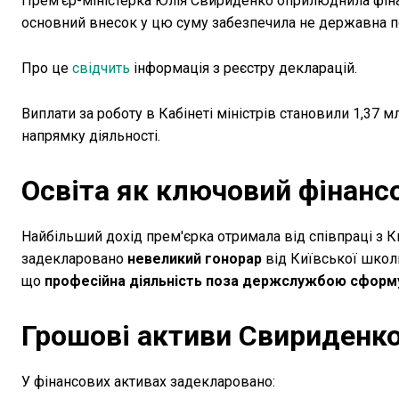
Прем'єр-міністерка Юлія Свириденко оприлюднила фінанс
основний внесок у цю суму забезпечила не державна п
Про це
свідчить
інформація з реєстру декларацій.
Виплати за роботу в Кабінеті міністрів становили 1,37 
напрямку діяльності.
Освіта як ключовий фінанс
Найбільший дохід прем'єрка отримала від співпраці з
задекларовано
невеликий гонорар
від Київської школи
що
професійна діяльність поза держслужбою сформув
Грошові активи Свириденк
У фінансових активах задекларовано: