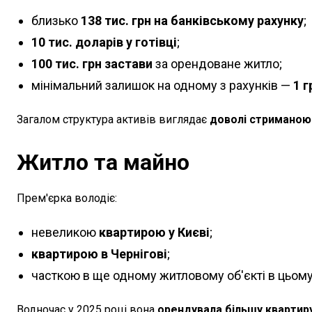
близько
138 тис. грн на банківському рахунку
;
10 тис. доларів у готівці
;
100 тис. грн застави
за орендоване житло;
мінімальний залишок на одному з рахунків —
1 г
Загалом структура активів виглядає
доволі стриманою 
Житло та майно
Прем'єрка володіє:
невеликою
квартирою у Києві
;
квартирою в Чернігові
;
часткою в ще одному житловому об'єкті в цьому 
Водночас у 2025 році вона
орендувала більшу квартиру