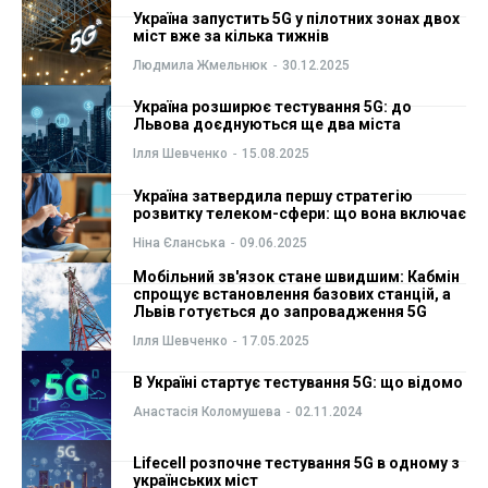
Україна запустить 5G у пілотних зонах двох
ФОП
ФОП
міст вже за кілька тижнів
Людмила Жмельнюк
-
30.12.2025
Курс валют
Курс валют
Україна розширює тестування 5G: до
Львова доєднуються ще два міста
Ілля Шевченко
-
15.08.2025
Ми в соц. мережах
Ми в соц. мережах
Україна затвердила першу стратегію
розвитку телеком-сфери: що вона включає
Ніна Єланська
-
09.06.2025
Мобільний зв'язок стане швидшим: Кабмін
спрощує встановлення базових станцій, а
Львів готується до запровадження 5G
Ілля Шевченко
-
17.05.2025
В Україні стартує тестування 5G: що відомо
Анастасія Коломушева
-
02.11.2024
Lifecell розпочне тестування 5G в одному з
українських міст