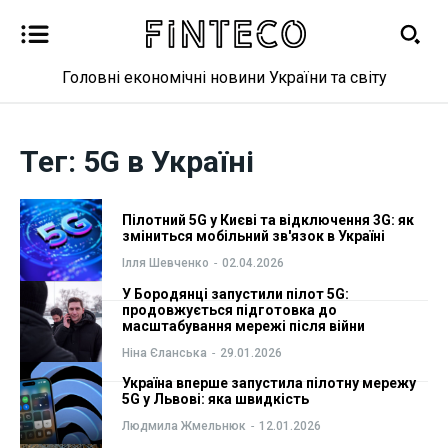
Головні економічні новини України та світу
Новини
Новини
Тег:
5G в Україні
Бізнес
Бізнес
Пілотний 5G у Києві та відключення 3G: як
Фінанси
Фінанси
зміниться мобільний зв'язок в Україні
Ілля Шевченко
-
02.04.2026
Валютний ринок
Валютний ринок
У Бородянці запустили пілот 5G:
продовжується підготовка до
Криптовалюта
Криптовалюта
масштабування мережі після війни
Ніна Єланська
-
29.01.2026
Робота і освіта
Робота і освіта
Україна вперше запустила пілотну мережу
5G у Львові: яка швидкість
Публікації
Публікації
Людмила Жмельнюк
-
12.01.2026