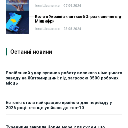
Ілля Шевченко
-
07.09.2024
Коли в Україні з'явиться 5G: роз'яснення від
Мінцифри
Ілля Шевченко
-
28.08.2024
Останні новини
Російський удар зупинив роботу великого німецького
заводу на Житомирщині: під загрозою 3500 робочих
місць
Естонія стала найкращою країною для переїзду у
2026 році: хто ще увійшов до топ-10
Туреччина закрила Чорне море для суден, що