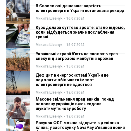
В Євросоюзі дешевше: вартість
електроенергії в Україні встановила рекорд
Микита Шевчук
-
16.07.2024
Курс долара суттєво зросте: стало відомо,
коли відбудеться значне послаблення
гривні
Микита Шевчук
-
15.07.2024
Українські аграрії б'ють на сполох: через
спеку під загрозою майбутній врожай
Микита Шевчук
-
15.07.2024
Дефіцит в енергосистемі України не
подолати: збільшити імпорт
електроенергії не вдасться
Микита Шевчук
-
12.07.2024
Масове звільнення працівників: понад
половину українців вже невдовзі
шукатимуть нову роботу
Микита Шевчук
-
12.07.2024
Рахунок ФОП можна відкрити в декілька
кліків: у застосунку NovaPay з'явився новий