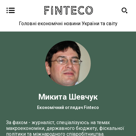
Головні економічні новини України та світу
Новини
Новини
Бізнес
Бізнес
Фінанси
Фінанси
Валютний ринок
Валютний ринок
Микита Шевчук
Криптовалюта
Криптовалюта
Економічний оглядач Finteco
Робота і освіта
Робота і освіта
За фахом - журналіст, спеціалізуюсь на темах
Публікації
Публікації
макроекономіки, державного бюджету, фіскальної
політики та міжнародного співробітництва.