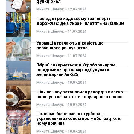
функціонал
Микита Шевчук
-
12.07.2024
Проїзд в громадському транспорті
дорожчає: де в Україні платять найбільше
Микита Шевчук
-
11.07.2024
Українці втрачають цікавість до
первинного ринку житла
Микита Шевчук
-
11.07.2024
"Мрія" повернеться: в Укроборонпромі
повідомили про намір відбудувати
легендарний Ан-225
Микита Шевчук
-
10.07.2024
Ціни на каву встановили рекорд: як спека
вплинула на вартість популярного напою
Микита Шевчук
-
10.07.2024
Польські бізнесмени стурбовані
українським законом про мобілізацію: в
чому причина
Микита Шевчук
-
10.07.2024