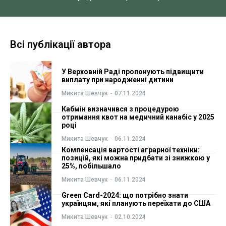
ФОП
ФОП
Курс валют
Курс валют
Всі публікації автора
У Верховній Раді пропонують підвищити
Ми в соц. мережах
Ми в соц. мережах
виплату при народженні дитини
Микита Шевчук
-
07.11.2024
Кабмін визначився з процедурою
отримання квот на медичний канабіс у 2025
році
Микита Шевчук
-
06.11.2024
Компенсація вартості аграрної техніки:
позицій, які можна придбати зі знижкою у
25%, побільшало
Микита Шевчук
-
06.11.2024
Green Card-2024: що потрібно знати
українцям, які планують переїхати до США
Микита Шевчук
-
02.10.2024