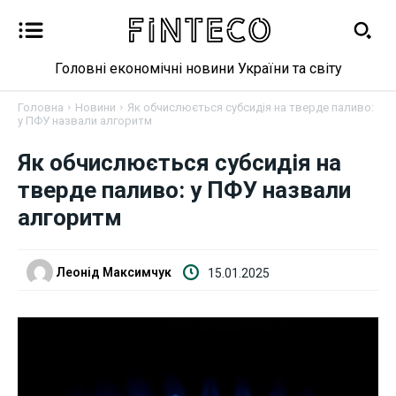
Головні економічні новини України та світу
Головна
Новини
Як обчислюється субсидія на тверде паливо:
у ПФУ назвали алгоритм
Новини
Як обчислюється субсидія на
тверде паливо: у ПФУ назвали
Бізнес
алгоритм
Фінанси
Леонід Максимчук
15.01.2025
Валютний ринок
Криптовалюта
Робота і освіта