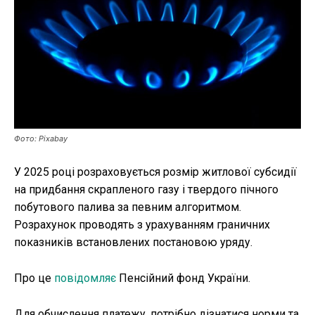
Публікації
ФОП
Курс валют
Фото: Pixabay
Ми в соц. мережах
У 2025 році розраховується розмір житлової субсидії
на придбання скрапленого газу і твердого пічного
побутового палива за певним алгоритмом.
Розрахунок проводять з урахуванням граничних
показників встановлених постановою уряду.
Про це
повідомляє
Пенсійний фонд України.
Для обчислення платежу, потрібно дізнатися норми та