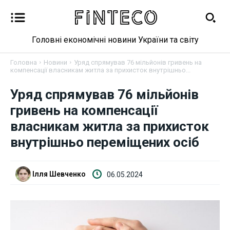
Головні економічні новини України та світу
Головна
Новини
Уряд спрямував 76 мільйонів гривень на
компенсації власникам житла за прихисток внутрішньо...
Уряд спрямував 76 мільйонів
Новини
гривень на компенсації
Бізнес
власникам житла за прихисток
внутрішньо переміщених осіб
Фінанси
Валютний ринок
Ілля Шевченко
06.05.2024
Криптовалюта
Робота і освіта