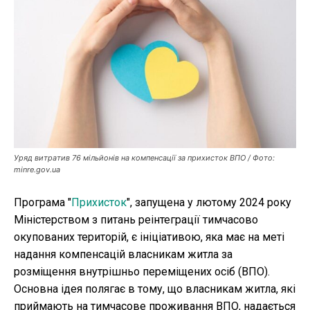
Публікації
ФОП
Курс валют
Ми в соц. мережах
Уряд витратив 76 мільйонів на компенсації за прихисток ВПО / Фото:
minre.gov.ua
Програма "
Прихисток
", запущена у лютому 2024 року
Міністерством з питань реінтеграції тимчасово
окупованих територій, є ініціативою, яка має на меті
надання компенсацій власникам житла за
розміщення внутрішньо переміщених осіб (ВПО).
Основна ідея полягає в тому, що власникам житла, які
приймають на тимчасове проживання ВПО, надається