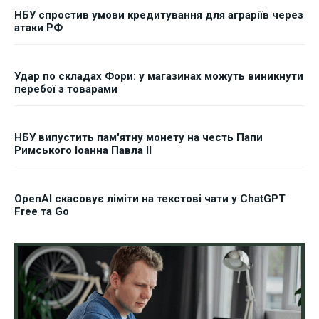
НБУ спростив умови кредитування для аграріїв через
атаки РФ
Удар по складах Фори: у магазинах можуть виникнути
перебої з товарами
НБУ випустить пам'ятну монету на честь Папи
Римського Іоанна Павла II
OpenAI скасовує ліміти на текстові чати у ChatGPT
Free та Go