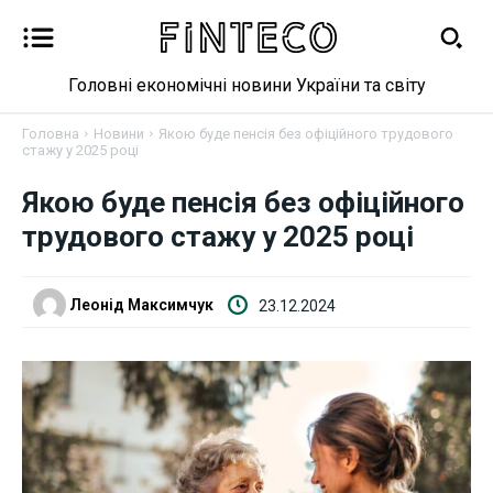
Головні економічні новини України та світу
Головна
Новини
Якою буде пенсія без офіційного трудового
стажу у 2025 році
Новини
Якою буде пенсія без офіційного
трудового стажу у 2025 році
Бізнес
Фінанси
Леонід Максимчук
23.12.2024
Валютний ринок
Криптовалюта
Робота і освіта