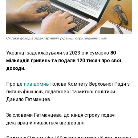
Публікації
ФОП
Курс валют
Скільки доходів задекларували українці: оприлюднена сума
Українці задекларували за 2023 рік сумарно
80
мільярдів гривень та подали 120 тисяч про свої
Ми в соц. мережах
доходи.
Про це
повідомив
голова Комітету Верховної Ради з
питань фінансів, податкової та митної політики
Данило Гетманцев.
За словами Гетманцева, до кінця строку подачі
декларацій лишається ще два дні.