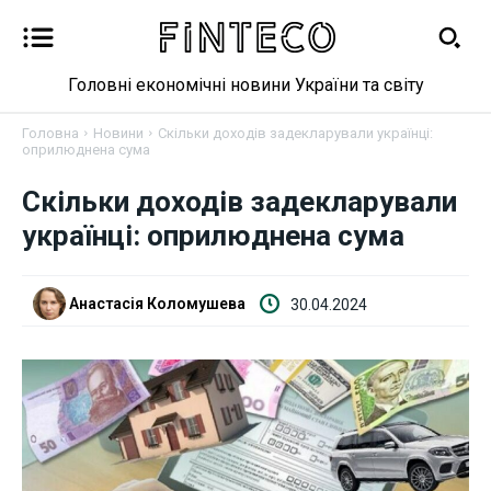
Головні економічні новини України та світу
Головна
Новини
Скільки доходів задекларували українці:
оприлюднена сума
Новини
Скільки доходів задекларували
українці: оприлюднена сума
Бізнес
Фінанси
Анастасія Коломушева
30.04.2024
Валютний ринок
Криптовалюта
Робота і освіта