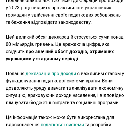
Подання більше ніж 120 тисяч декларацій про доходи
у 2023 році свідчить про активність українських
громадян у здійсненні своїх податкових зобов'язань
та бажання відповідати законодавству.
Цей великий обсяг декларацій стосується суми понад
80 мільярдів гривень. Це вражаюча цифра, яка
свідчить
про значний обсяг доходів, отриманих
українцями у згаданому періоді.
Подання
декларацій про доходи
є важливим етапом у
функціонуванні податкової системи країни. Вони
дозволяють уряду вивчати та аналізувати економічну
ситуацію, враховуючи доходи населення, і відповідно
планувати бюджетні витрати та соціальні програми.
Ця інформація також може бути використана для
вдосконалення
податкової системи
та розробки