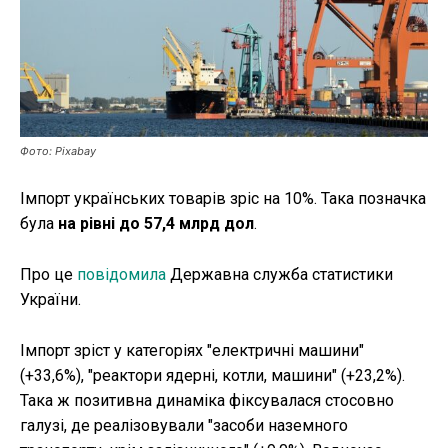
Публікації
ФОП
Курс валют
Фото: Pixabay
Імпорт українських товарів зріс на 10%. Така позначка
Ми в соц. мережах
була
на рівні до 57,4 млрд дол
.
Про це
повідомила
Державна служба статистики
України.
Імпорт зріст у категоріях "електричні машини"
(+33,6%), "реактори ядерні, котли, машини" (+23,2%).
Така ж позитивна динаміка фіксувалася стосовно
галузі, де реалізовували "засоби наземного