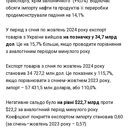
транспорту, крім залізничного" (+9,0%). Водночас
обсяги імпорту нафти та продуктів її переробки
продемонстрували падіння на 14,1%.
У період з січня по жовтень 2024 року
експорт
товарів з України
вийшов
на позначку у 34,7 млрд
дол
. Це на 15,7% більше, якщо проводити порівняння
з аналогічним періодом минулого року.
Експорт товарів з січня по жовтень 2024 року
становив 34 727,2 млн дол. Це показник у 115,7%,
якщо порівнювати з січнем-жовтнем 2023 року,
імпорт – 57 431,5 млн доларів, або 110,0%.
Негативне сальдо було
на рівні $22,7 млрд
проти
$22,2 за аналогічний період минулого року.
Коефіцієнт покриття експортом імпорту становив 0,60
(за січень–жовтень 2023 року – 0,57).