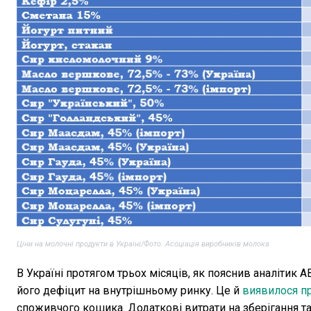
Ціни на молочні продукти в Україні/Фото: Асоціація виробників молока
В Україні протягом трьох місяців, як пояснив аналітик 
його дефіцит на внутрішньому ринку. Це й
виявилося п
споживчого кошика. Додаткові витрати на зберігання та