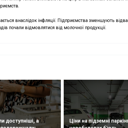
приємств.
вається внаслідок інфляції. Підприємства зменшують відв
одів почали відмовлятися від молочної продукції.
ли доступніші, а
Ціни на підземні паркін
 подорожчали:...
новобудовах б'ють...