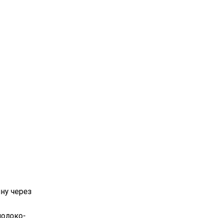
ину через
молоко-