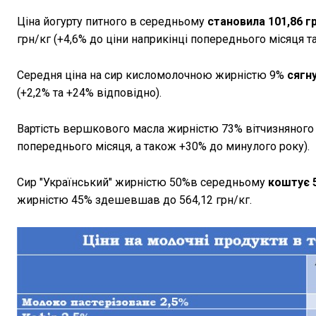
Ціна йогурту питного в середньому
становила 101,86 г
грн/кг (+4,6% до ціни наприкінці попереднього місяця т
Середня ціна на сир кисломолочною жирністю 9%
сягну
(+2,2% та +24% відповідно).
Вартість вершкового масла жирністю 73% вітчизняног
попереднього місяця, а також +30% до минулого року).
Сир "Український" жирністю 50%в середньому
коштує 5
жирністю 45% здешевшав до 564,12 грн/кг.