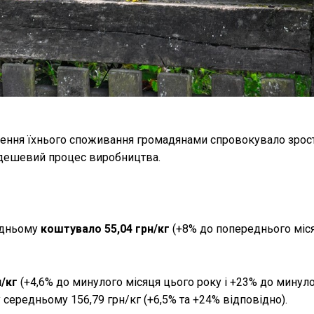
шення їхнього споживання громадянами спровокувало зрос
недешевий процес виробництва.
едньому
коштувало 55,04 грн/кг
(+8% до попереднього міся
н/кг
(+4,6% до минулого місяця цього року і +23% до минуло
 середньому 156,79 грн/кг (+6,5% та +24% відповідно).