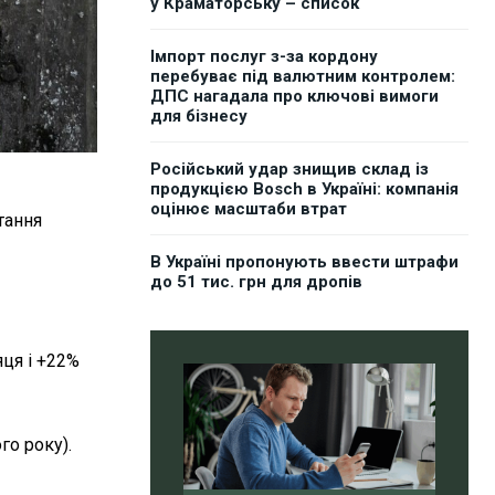
у Краматорську – список
Імпорт послуг з-за кордону
перебуває під валютним контролем:
ДПС нагадала про ключові вимоги
для бізнесу
Російський удар знищив склад із
продукцією Bosch в Україні: компанія
оцінює масштаби втрат
тання
В Україні пропонують ввести штрафи
до 51 тис. грн для дропів
ця і +22%
го року).