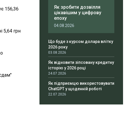
Як зробити дозвілля
ує 156,36
цікавішим у цифрову
епоху
04.08.2026
і 5,64 грн
Що буде з курсом долара влітку
2026 року
до
03.08.2026
Як відновити зіпсовану кредитну
історію у 2026 році
24.07.2026
сдам"
Як підприємцю використовувати
ChatGPT у щоденній роботі
22.07.2026