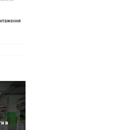
антаження
ги в