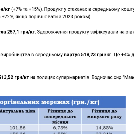
рн/кг
(+7% та +15%). Продукт у стаканах в середньому кошт
а +22%, якщо порівнювати з 2023 роком).
ла 257,1 грн/кг
. Здорожчення продукту зафіксували на рівн
о виробництва в середньому
вартує 518,23 грн/кг
. Це +4% 
13,52 грн/кг
на полицях супермаркетів. Водночас сир "Маа