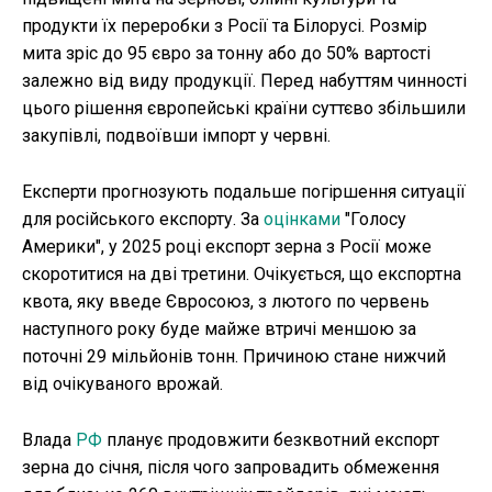
продукти їх переробки з Росії та Білорусі. Розмір
мита зріс до 95 євро за тонну або до 50% вартості
залежно від виду продукції. Перед набуттям чинності
цього рішення європейські країни суттєво збільшили
закупівлі, подвоївши імпорт у червні.
Експерти прогнозують подальше погіршення ситуації
для російського експорту. За
оцінками
"Голосу
Америки", у 2025 році експорт зерна з Росії може
скоротитися на дві третини. Очікується, що експортна
квота, яку введе Євросоюз, з лютого по червень
наступного року буде майже втричі меншою за
поточні 29 мільйонів тонн. Причиною стане нижчий
від очікуваного врожай.
Влада
РФ
планує продовжити безквотний експорт
зерна до січня, після чого запровадить обмеження