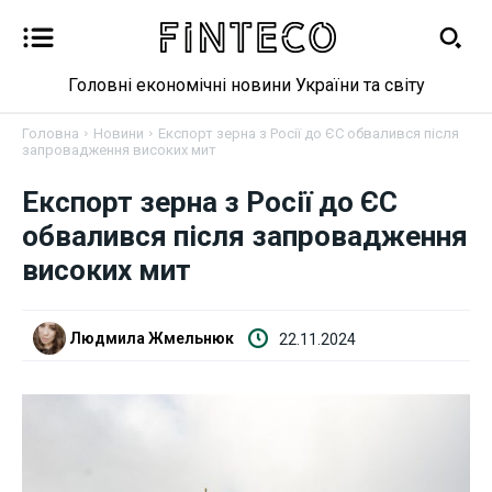
Головні економічні новини України та світу
Головна
Новини
Експорт зерна з Росії до ЄС обвалився після
запровадження високих мит
Новини
Експорт зерна з Росії до ЄС
обвалився після запровадження
Бізнес
високих мит
Фінанси
Людмила Жмельнюк
22.11.2024
Валютний ринок
Криптовалюта
Робота і освіта