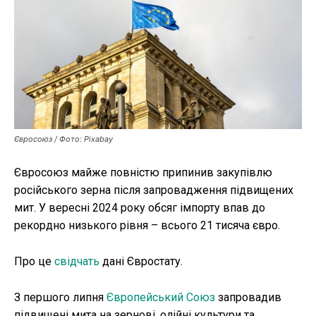
Публікації
ФОП
Курс валют
Євросоюз / Фото: Pixabay
Ми в соц. мережах
Євросоюз майже повністю припинив закупівлю
російського зерна після запровадження підвищених
мит. У вересні 2024 року обсяг імпорту впав до
рекордно низького рівня – всього 21 тисяча євро.
Про це
свідчать
дані Євростату.
З першого липня
Європейський Союз
запровадив
підвищені мита на зернові, олійні культури та