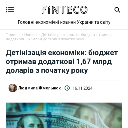
Головні економічні новини України та світу
Головна
Новини
Детінізація економіки: бюджет отримав
додаткові 1,67 млрд доларів з початку року
Детінізація економіки: бюджет
Новини
отримав додаткові 1,67 млрд
Бізнес
доларів з початку року
Фінанси
Людмила Жмельнюк
16.11.2024
Валютний ринок
Криптовалюта
Робота і освіта