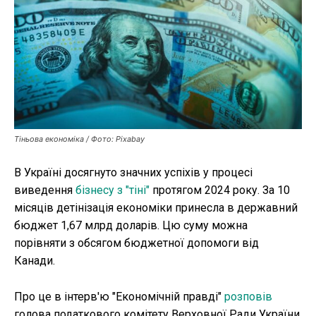
Публікації
ФОП
Курс валют
Тіньова економіка / Фото: Pixabay
Ми в соц. мережах
В Україні досягнуто значних успіхів у процесі
виведення
бізнесу з "тіні"
протягом 2024 року. За 10
місяців детінізація економіки принесла в державний
бюджет 1,67 млрд доларів. Цю суму можна
порівняти з обсягом бюджетної допомоги від
Канади.
Про це в інтерв'ю "Економічній правді"
розповів
голова податкового комітету Верховної Ради України,