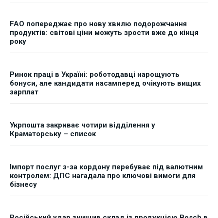
FAO попереджає про нову хвилю подорожчання
продуктів: світові ціни можуть зрости вже до кінця
року
Ринок праці в Україні: роботодавці нарощують
бонуси, але кандидати насамперед очікують вищих
зарплат
Укрпошта закриває чотири відділення у
Краматорську – список
Імпорт послуг з-за кордону перебуває під валютним
контролем: ДПС нагадала про ключові вимоги для
бізнесу
Російський удар знищив склад із продукцією Bosch в