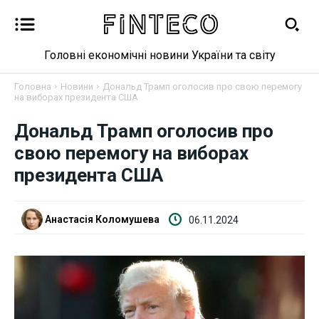
Головні економічні новини України та світу
Головна
Новини
Дональд Трамп оголосив про свою перемогу
на виборах президента США
Дональд Трамп оголосив про
Новини
свою перемогу на виборах
Бізнес
президента США
Фінанси
Анастасія Коломушева
06.11.2024
Валютний ринок
Криптовалюта
Робота і освіта