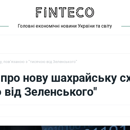
Головні економічні новини України та світу
у, пов'язаною з "тисячою від Зеленського"
 про нову шахрайську с
 від Зеленського"