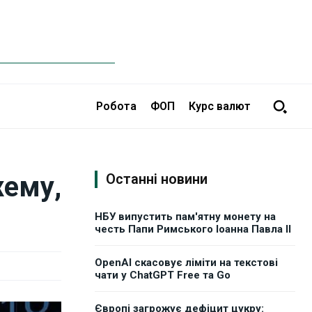
Робота
ФОП
Курс валют
хему,
Останні новини
НБУ випустить пам'ятну монету на
честь Папи Римського Іоанна Павла II
OpenAI скасовує ліміти на текстові
чати у ChatGPT Free та Go
Європі загрожує дефіцит цукру: