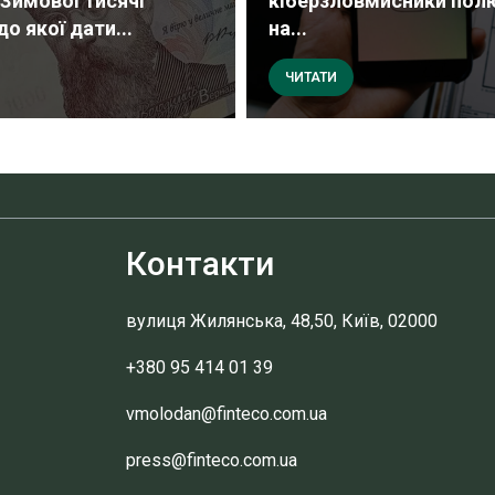
Зимової тисячі
кіберзловмисники пол
до якої дати...
на...
ЧИТАТИ
Контакти
вулиця Жилянська, 48,50, Київ, 02000
+380 95 414 01 39
vmolodan@finteco.com.ua
press@finteco.com.ua