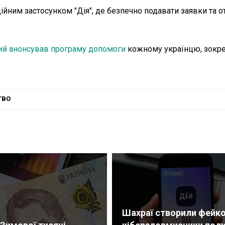
ційним застосунком "Дія", де безпечно подавати заявки та 
й анонсував програму допомоги
кожному українцю, зокр
тво
Шахраї створили фейко