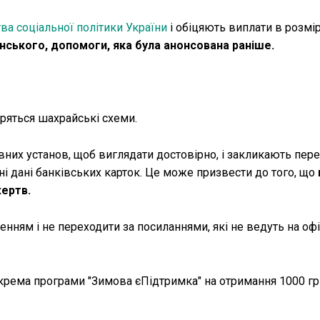
тва соціальної політики України
і обіцяють виплати в розмір
нського, допомоги, яка була анонсована раніше.
ряться шахрайські схеми.
их установ, щоб виглядати достовірно, і закликають пере
і дані банківських карток. Це може призвести до того, що
жертв.
нням і не переходити за посиланнями, які не ведуть на офі
крема програми "Зимова єПідтримка" на отримання 1000 гр