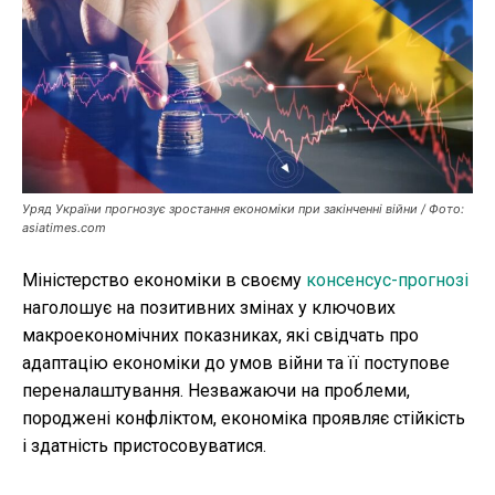
Публікації
ФОП
Курс валют
Уряд України прогнозує зростання економіки при закінченні війни / Фото:
Ми в соц. мережах
asiatimes.com
Міністерство економіки в своєму
консенсус-прогнозі
наголошує на позитивних змінах у ключових
макроекономічних показниках, які свідчать про
адаптацію економіки до умов війни та її поступове
переналаштування. Незважаючи на проблеми,
породжені конфліктом, економіка проявляє стійкість
і здатність пристосовуватися.