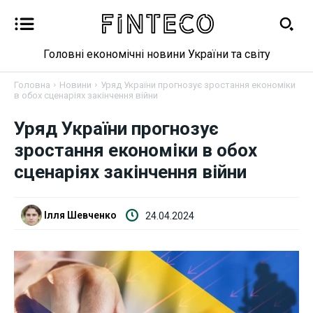
Головні економічні новини України та світу
Головна
Новини
Уряд України прогнозує зростання економіки
в обох сценаріях закінчення війни
Новини
Уряд України прогнозує
зростання економіки в обох
Бізнес
сценаріях закінчення війни
Фінанси
Ілля Шевченко
24.04.2024
Валютний ринок
Криптовалюта
Робота і освіта