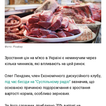
Публікації
ФОП
Курс валют
Фото: Pixabay
Ми в соц. мережах
Зростання цін на м'ясо в Україні є неминучим через
кілька чинників, які впливають на цей ринок.
Олег Пендзин, член Економічного дискусійного клубу,
під час бесіди на "Суспільному радіо"
зазначив, що
основною причиною подорожчання є зростання
вартості кормів, особливо зернових.
За його словами, приблизно 70% витрат на