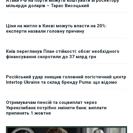
Атаки РФ на порти можуть коштувати агросектору
мільярди доларів – Тарас Висоцький
Ціни на житло в Києві можуть впасти на 20%:
експерти назвали головну причину
Київ переглянув План стійкості: обсяг необхідного
фінансування скоротили до 37 млрд грн
Російський удар знищив головний логістичний центр
Intertop Ukraine та склад бренду Puma: що відомо
Отримувачам пенсій та соцвиплат через
Укрексімбанк потрібно змінити банк: виплати
припинять 1 жовтня