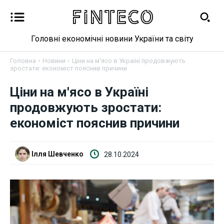
Головні економічні новини України та світу
Головна
Новини
Ціни на м'ясо в Україні продовжують
зростати: економіст пояснив причини
Новини
Ціни на м'ясо в Україні
продовжують зростати:
Бізнес
економіст пояснив причини
Фінанси
Ілля Шевченко
28.10.2024
Валютний ринок
Криптовалюта
Робота і освіта