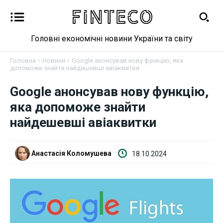
Головні економічні новини України та світу
Головна
Новини
Google анонсував нову функцію, яка
допоможе знайти найдешевші авіаквитки
Google анонсував нову функцію,
Новини
яка допоможе знайти
найдешевші авіаквитки
Бізнес
Фінанси
Анастасія Коломушева
18.10.2024
Валютний ринок
Криптовалюта
Робота і освіта