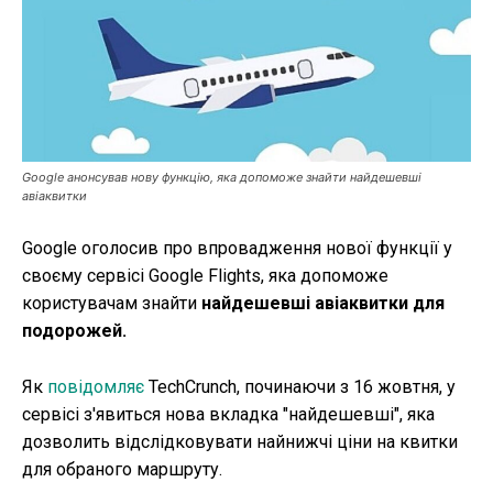
Публікації
ФОП
Курс валют
Google анонсував нову функцію, яка допоможе знайти найдешевші
авіаквитки
Ми в соц. мережах
Google оголосив про впровадження нової функції у
своєму сервісі Google Flights, яка допоможе
користувачам знайти
найдешевші авіаквитки для
подорожей.
Як
повідомляє
TechCrunch, починаючи з 16 жовтня, у
сервісі з'явиться нова вкладка "найдешевші", яка
дозволить відслідковувати найнижчі ціни на квитки
для обраного маршруту.