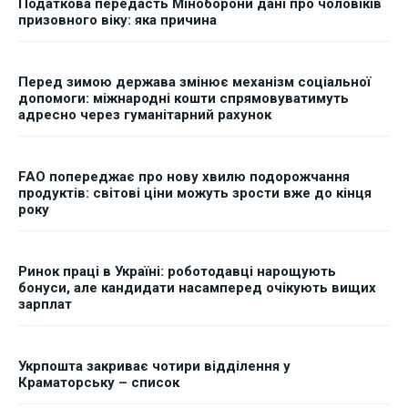
Податкова передасть Міноборони дані про чоловіків
призовного віку: яка причина
Перед зимою держава змінює механізм соціальної
допомоги: міжнародні кошти спрямовуватимуть
адресно через гуманітарний рахунок
FAO попереджає про нову хвилю подорожчання
продуктів: світові ціни можуть зрости вже до кінця
року
Ринок праці в Україні: роботодавці нарощують
бонуси, але кандидати насамперед очікують вищих
зарплат
Укрпошта закриває чотири відділення у
Краматорську – список