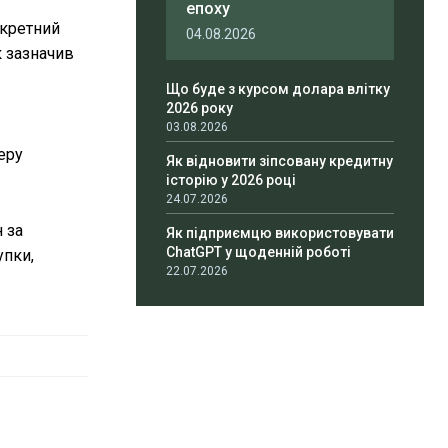
епоху
нкретний
04.08.2026
к зазначив
Що буде з курсом долара влітку
2026 року
03.08.2026
еру
Як відновити зіпсовану кредитну
історію у 2026 році
24.07.2026
 за
Як підприємцю використовувати
ChatGPT у щоденній роботі
упки,
22.07.2026