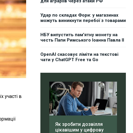
для аграріїв через атаки РФ
Удар по складах Фори: у магазинах
можуть виникнути перебої з товарами
НБУ випустить пам'ятну монету на
честь Папи Римського Іоанна Павла II
OpenAI скасовує ліміти на текстові
чати у ChatGPT Free та Go
х участі в
ормації
Як зробити дозвілля
цікавішим у цифрову