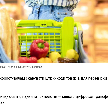
шбек" / Фото з відкритих джерел
користувачам сканувати штрихкоди товарів для перевірки ї
витку освіти, науки та технологій — міністр цифрової трансф
ах.