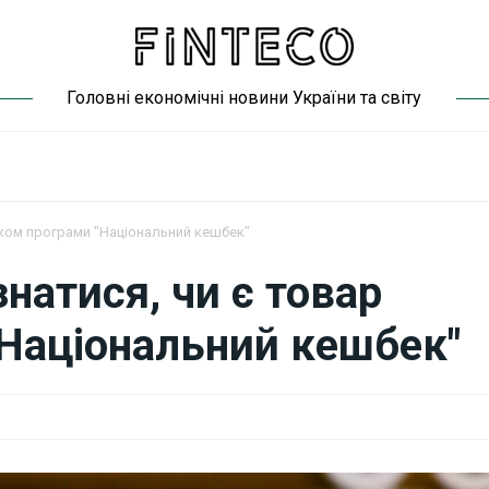
Головні економічні новини України та світу
ником програми "Національний кешбек"
знатися, чи є товар
Національний кешбек"