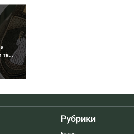
ли
та...
Рубрики
Бізнес