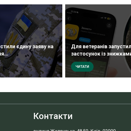
устили єдину заяву на
Для ветеранів запусти
я...
застосунок із знижками 
ЧИТАТИ
Контакти