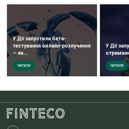
У Дії запустили бета-
тестування онлайн-розлучення
У Дії зап
— як...
отриманн
ЧИТАТИ
ЧИТАТИ