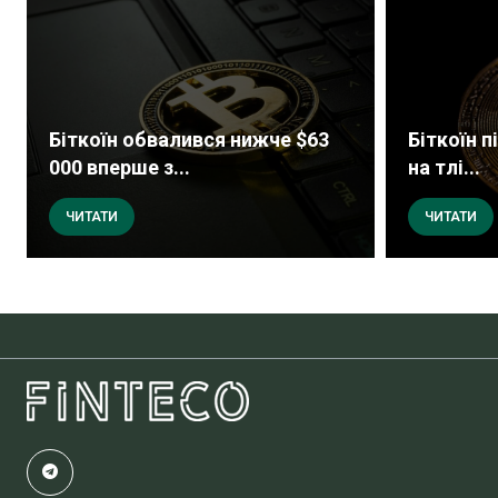
Біткоїн обвалився нижче $63
Біткоїн п
000 вперше з...
на тлі...
ЧИТАТИ
ЧИТАТИ