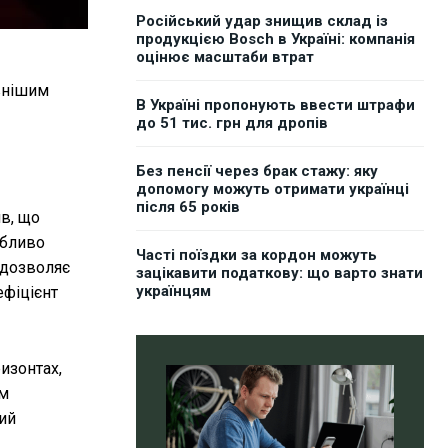
Російський удар знищив склад із
продукцією Bosch в Україні: компанія
оцінює масштаби втрат
ивнішим
В Україні пропонують ввести штрафи
до 51 тис. грн для дропів
Без пенсії через брак стажу: яку
допомогу можуть отримати українці
після 65 років
ив, що
обливо
Часті поїздки за кордон можуть
 дозволяє
зацікавити податкову: що варто знати
українцям
ефіцієнт
ризонтах,
им
ий