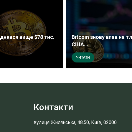
іднявся вище $78 тис.
Bitcoin знову впав на тл
США...
ЧИТАТИ
Контакти
вулиця Жилянська, 48,50, Київ, 02000