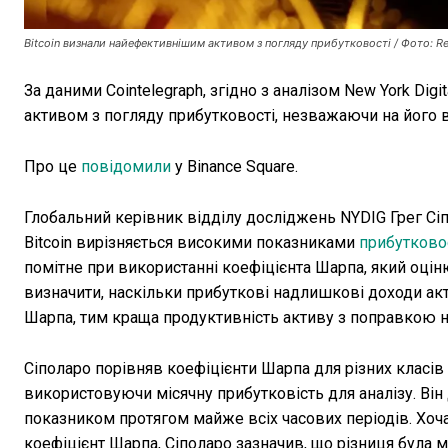
Bitcoin визнали найефективнішим активом з погляду прибутковості / Фото: Re
За даними Cointelegraph, згідно з аналізом New York Dig
активом з погляду прибутковості, незважаючи на його в
Про це
повідомили
у Binance Square.
Глобальний керівник відділу досліджень NYDIG Грег Сіп
Bitcoin вирізняється високими показниками
прибутково
помітне при використанні коефіцієнта Шарпа, який оцін
визначити, наскільки прибуткові надлишкові доходи акт
Шарпа, тим краща продуктивність активу з поправкою н
Сіполаро порівняв коефіцієнти Шарпа для різних класів а
використовуючи місячну прибутковість для аналізу. Він 
показником протягом майже всіх часових періодів. Хоч
коефіцієнт Шарпа, Сіполаро зазначив, що різниця була м