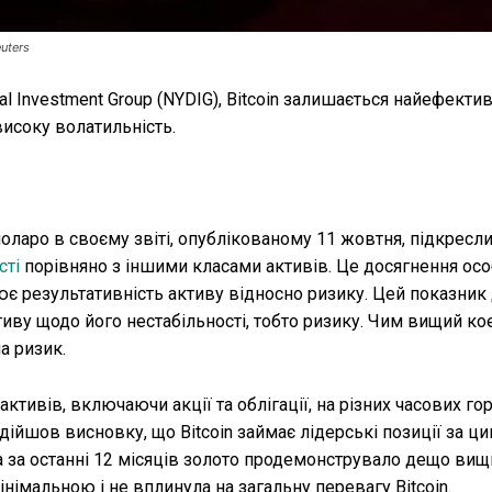
uters
ital Investment Group (NYDIG), Bitcoin залишається найефект
исоку волатильність.
оларо в своєму звіті, опублікованому 11 жовтня, підкресл
сті
порівняно з іншими класами активів. Це досягнення ос
ює результативність активу відносно ризику. Цей показник
иву щодо його нестабільності, тобто ризику. Чим вищий ко
а ризик.
ктивів, включаючи акції та облігації, на різних часових го
дійшов висновку, що Bitcoin займає лідерські позиції за ц
а за останні 12 місяців золото продемонструвало дещо вищ
інімальною і не вплинула на загальну перевагу Bitcoin.