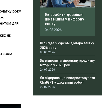
початку року
Як зробити дозвілля
іж
цікавішим у цифрову
ментом для
епоху
м
04.08.2026
ких як
Що буде з курсом долара влітку
2026 року
03.08.2026
активом
Як відновити зіпсовану кредитну
історію у 2026 році
24.07.2026
Як підприємцю використовувати
ChatGPT у щоденній роботі
22.07.2026