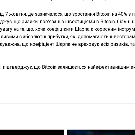
д 7 жовтня, де зазначалося, що зростання Bitcoin на 40% з 
джує, що ризики, пов'язані з інвестиціями в Bitcoin, більш н
вагу на те, що, хоча коефіцієнти Шарпа є корисним інстру
жливими є абсолютні прибутки, які допомагають інвестора
 зауважив, що коефіцієнт Шарпа не враховує всіх ризиків, та
ня, підтверджує, що Bitcoin залишається найефективнішим 