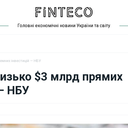
Головні економічні новини України та світу
емних інвестицій — НБУ
лизько $3 млрд прямих
 — НБУ