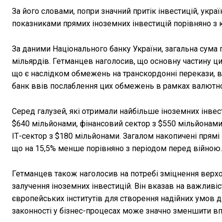
За його словами, попри значний притік інвестицій, укр
показниками прямих іноземних інвестицій порівняно з к
За даними Національного банку України, загальна сума
мільярдів. Гетманцев наголосив, що основну частину цих
що є наслідком обмежень на транскордонні перекази, 
банк ввів послаблення цих обмежень в рамках валютної
Серед галузей, які отримали найбільше іноземних інвес
$640 мільйонами, фінансовий сектор з $550 мільйонами
ІТ-сектор з $180 мільйонами. Загалом накопичені прямі 
що на 15,5% менше порівняно з періодом перед війною.
Гетманцев також наголосив на потребі зміцнення верхо
залучення іноземних інвестицій. Він вказав на важливіс
європейських інститутів для створення надійних умов д
законності у бізнес-процесах може значно зменшити в