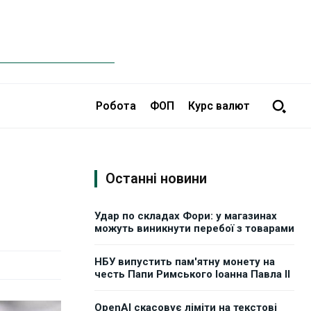
Робота
ФОП
Курс валют
Останні новини
Удар по складах Фори: у магазинах
можуть виникнути перебої з товарами
НБУ випустить пам'ятну монету на
честь Папи Римського Іоанна Павла II
OpenAI скасовує ліміти на текстові