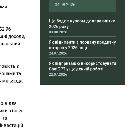
04.08.2026
ними
Що буде з курсом долара влітку
2026 року
$2,96
03.08.2026
ані доходи,
Як відновити зіпсовану кредитну
іональний
історію у 2026 році
24.07.2026
Як підприємцю використовувати
ловість з
ChatGPT у щоденній роботі
йонами та
22.07.2026
4 мільярда,
рів для
мки з боку
і та
інвестицій.