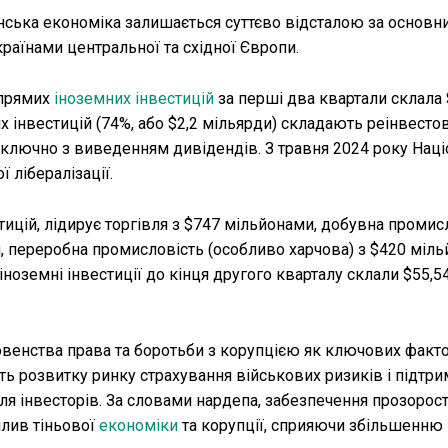
аїнська економіка залишається суттєво відсталою за основ
раїнами центральної та східної Європи.
 прямих
іноземних інвестицій
за перші два квартали склала 
 інвестицій (74%, або $2,2 мільярди) складають реінвестов
включно з виведенням дивідендів. З травня 2024 року Нац
 лібералізації.
тицій, лідирує торгівля з $747 мільйонами, добувна промис
, переробна промисловість (особливо харчова) з $420 міль
іноземні інвестиції до кінця другого кварталу склали $55,5
венства права та боротьби з корупцією як ключових факто
ть розвитку ринку страхування військових ризиків і підтри
ля інвесторів. За словами нардепа, забезпечення прозорост
плив тіньової
економіки
та корупції, сприяючи збільшенню 