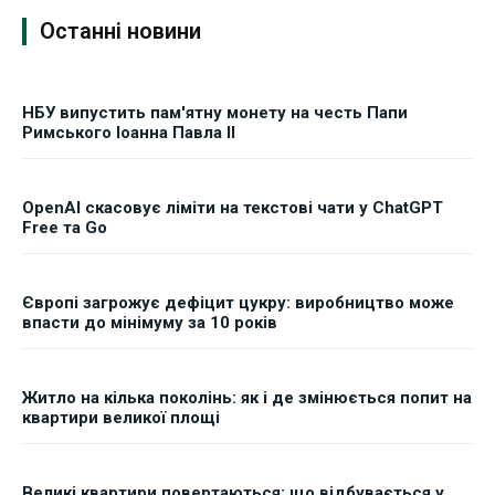
Останні новини
НБУ випустить пам'ятну монету на честь Папи
Римського Іоанна Павла II
OpenAI скасовує ліміти на текстові чати у ChatGPT
Free та Go
Європі загрожує дефіцит цукру: виробництво може
впасти до мінімуму за 10 років
Житло на кілька поколінь: як і де змінюється попит на
квартири великої площі
Великі квартири повертаються: що відбувається у