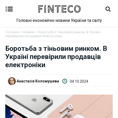
Головні економічні новини України та світу
Головна
Новини
Боротьба з тіньовим ринком. В Україні
перевірили продавців електроніки
Боротьба з тіньовим ринком. В
Новини
Україні перевірили продавців
Бізнес
електроніки
Фінанси
Анастасія Коломушева
04.10.2024
Валютний ринок
Криптовалюта
Робота і освіта