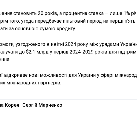
ення становить 20 років, а процентна ставка — лише 1% річ
м того, угода передбачає пільговий період на перші п'ять 
лати за основною сумою кредиту.
моги, узгодженого в квітні 2024 року між урядами України
залучати до $2,1 млрд у період 2024-2029 років для підтри
ення.
ї відкриває нові можливості для України у сфері міжнаро
их міжнародних партнерів.
на Корея
Сергій Марченко