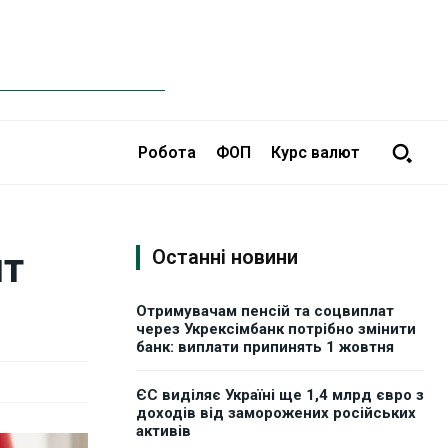
Робота
ФОП
Курс валют
ит
Останні новини
Отримувачам пенсій та соцвиплат
через Укрексімбанк потрібно змінити
банк: виплати припинять 1 жовтня
ЄС виділяє Україні ще 1,4 млрд євро з
доходів від заморожених російських
активів