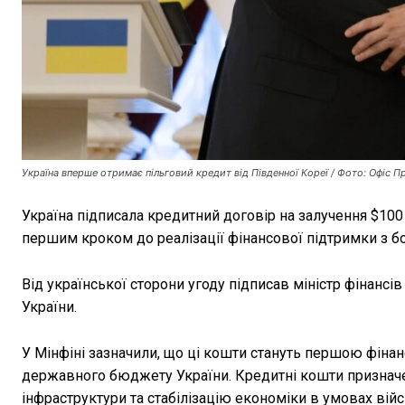
Україна вперше отримає пільговий кредит від Південної Кореї / Фото: Офіс П
Україна підписала кредитний договір на залучення $100
першим кроком до реалізації фінансової підтримки з бок
Від української сторони угоду підписав міністр фінансі
України.
У Мінфіні зазначили, що ці кошти стануть першою фіна
державного бюджету України. Кредитні кошти призначе
інфраструктури та стабілізацію економіки в умовах війс