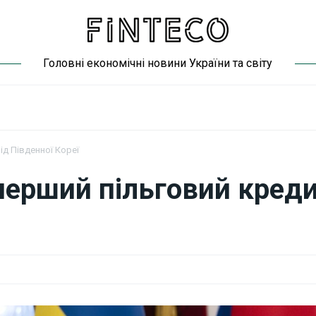
Головні економічні новини України та світу
ід Південної Кореї
 перший пільговий кред