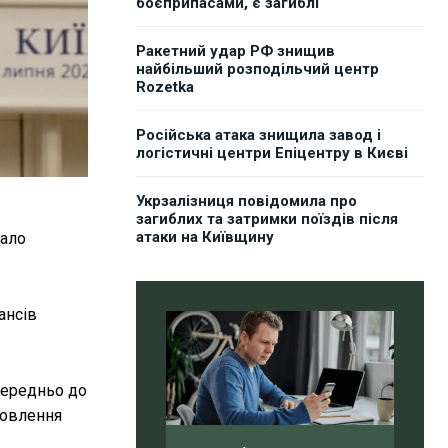
боєприпасами, є загиблі
Ракетний удар РФ знищив
найбільший розподільчий центр
Rozetka
Російська атака знищила завод і
логістичні центри Епіцентру в Києві
Укрзалізниця повідомила про
загиблих та затримки поїздів після
атаки на Київщину
тало
ансів
середньо до
новлення