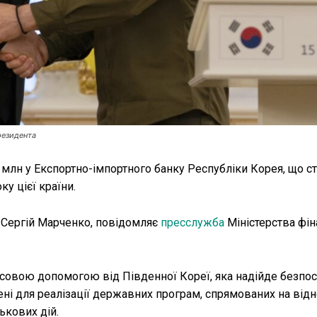
резидента
 млн у Експортно-імпортного банку Республіки Корея, що с
у цієї країни.
в Сергій Марченко, повідомляє
пресслужба
Міністерства фін
нсовою допомогою від Південної Кореї, яка надійде безпо
ні для реалізації державних програм, спрямованих на від
ькових дій.