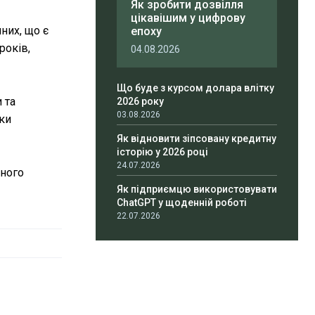
Як зробити дозвілля
цікавішим у цифрову
них, що є
епоху
років,
04.08.2026
Що буде з курсом долара влітку
 та
2026 року
03.08.2026
мки
Як відновити зіпсовану кредитну
історію у 2026 році
24.07.2026
дного
Як підприємцю використовувати
ChatGPT у щоденній роботі
22.07.2026