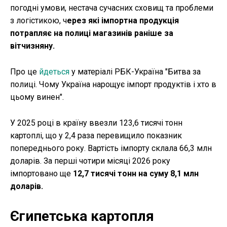
погодні умови, нестача сучасних сховищ та проблеми
з логістикою, ч
ерез які імпортна продукція
потрапляє на полиці магазинів раніше за
вітчизняну.
Про це
йдеться
у матеріалі РБК-Україна "Битва за
полиці. Чому Україна нарощує імпорт продуктів і хто в
цьому винен".
У 2025 році в країну ввезли 123,6 тисячі тонн
картоплі, що у 2,4 раза перевищило показник
попереднього року. Вартість імпорту склала 66,3 млн
доларів. За перші чотири місяці 2026 року
імпортовано ще
12,7 тисячі тонн на суму 8,1 млн
доларів.
Єгипетська картопля