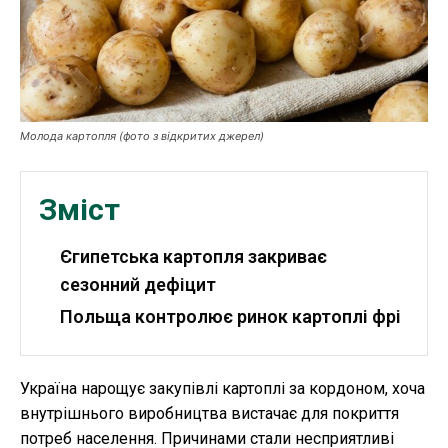
Публікації
ФОП
Молода картопля (фото з відкритих джерел)
Курс валют
Зміст
Ми в соц. мережах
Єгипетська картопля закриває
сезонний дефіцит
Польща контролює ринок картоплі фрі
Україна нарощує закупівлі картоплі за кордоном, хоча
внутрішнього виробництва вистачає для покриття
потреб населення. Причинами стали несприятливі