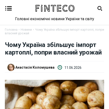
Головні економічні новини України та світу
Головна
Новини
Чому Україна збільшує імпорт картоплі, попри
власний урожай
Чому Україна збільшує імпорт
Новини
картоплі, попри власний урожай
Бізнес
Анастасія Коломушева
11.06.2026
Фінанси
Валютний ринок
Криптовалюта
Робота і освіта