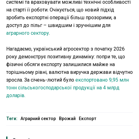
системі та враховувати можливі технічні особливості
на старті її роботи. Очікується, що новий підхід
зробить експортні операції більш прозорими, а
доступ до пільг – швидшим і зручнішим для
аграрного сектору
.
Нагадаємо, український агросектор з початку 2026
року демонструє позитивну динаміку: попри те, що
фізичні обсяги експорту залишилися майже на
торішньому рівні, валютна виручка держави відчутно
зросла. За січень-лютий було
експортовано 9,95 млн
тонн сільськогосподарської продукції на 4 млрд
доларів.
Теги:
Аграрний сектор
Врожай
Експорт