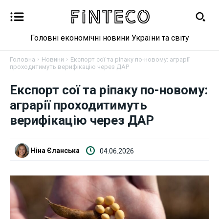
Головні економічні новини України та світу
Головна
Новини
Експорт сої та ріпаку по-новому: аграрії
проходитимуть верифікацію через ДАР
Експорт сої та ріпаку по-новому:
Новини
аграрії проходитимуть
верифікацію через ДАР
Бізнес
Фінанси
Ніна Єланська
04.06.2026
Валютний ринок
Криптовалюта