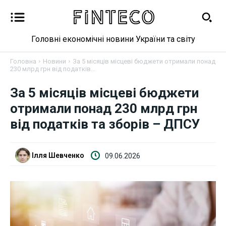
Головні економічні новини України та світу
Головна
Новини
За 5 місяців місцеві бюджети отримали понад
230 млрд грн від податків...
За 5 місяців місцеві бюджети
Новини
отримали понад 230 млрд грн
Бізнес
від податків та зборів – ДПСУ
Фінанси
Ілля Шевченко
09.06.2026
Валютний ринок
Криптовалюта
Робота і освіта