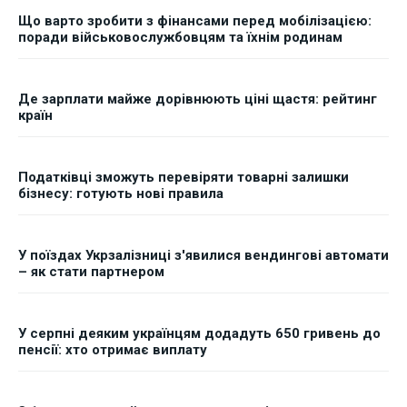
Що варто зробити з фінансами перед мобілізацією:
поради військовослужбовцям та їхнім родинам
Де зарплати майже дорівнюють ціні щастя: рейтинг
країн
Податківці зможуть перевіряти товарні залишки
бізнесу: готують нові правила
У поїздах Укрзалізниці з'явилися вендингові автомати
– як стати партнером
У серпні деяким українцям додадуть 650 гривень до
пенсії: хто отримає виплату