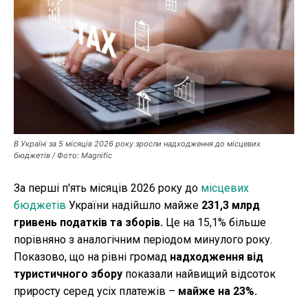
Публікації
ФОП
Курс валют
В Україні за 5 місяців 2026 року зросли надходження до місцевих
Ми в соц. мережах
бюджетів / Фото: Magnific
За перші п'ять місяців 2026 року до
місцевих
бюджетів
України надійшло майже
231,3 млрд
гривень податків та зборів.
Це на 15,1% більше
порівняно з аналогічним періодом минулого року.
Показово, що на рівні громад
надходження від
туристичного збору
показали найвищий відсоток
приросту серед усіх платежів –
майже на 23%.