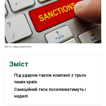
Публікації
ФОП
Курс валют
Фото: depositphotos
Ми в соц. мережах
Зміст
Під ударом також компанії з трьох
інших країн
Санкційний тиск посилюватимуть і
надалі