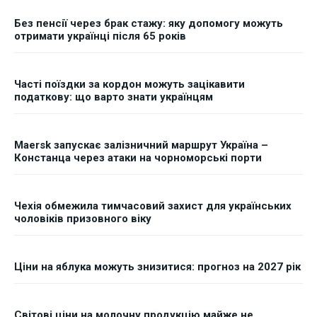
Без пенсії через брак стажу: яку допомогу можуть
отримати українці після 65 років
Часті поїздки за кордон можуть зацікавити
податкову: що варто знати українцям
Maersk запускає залізничний маршрут Україна –
Констанца через атаки на чорноморські порти
Чехія обмежила тимчасовий захист для українських
чоловіків призовного віку
Ціни на яблука можуть знизитися: прогноз на 2027 рік
Світові ціни на молочну продукцію майже не