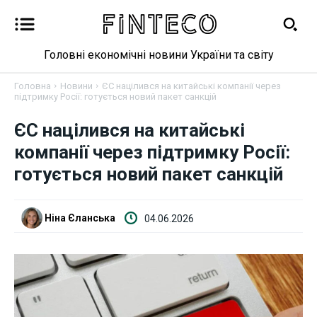
Головні економічні новини України та світу
Головна
Новини
ЄС націлився на китайські компанії через
підтримку Росії: готується новий пакет санкцій
ЄС націлився на китайські
Новини
компанії через підтримку Росії:
Бізнес
готується новий пакет санкцій
Фінанси
Ніна Єланська
04.06.2026
Валютний ринок
Криптовалюта
Робота і освіта