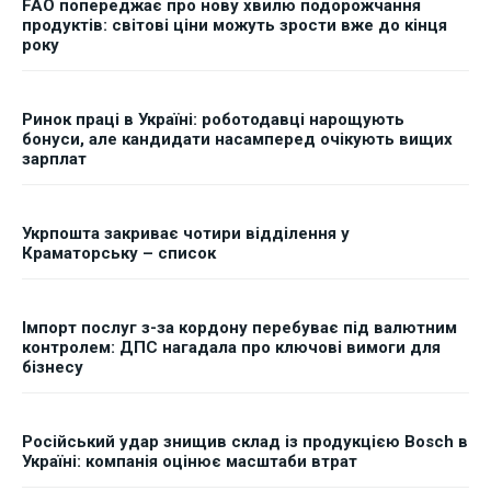
FAO попереджає про нову хвилю подорожчання
продуктів: світові ціни можуть зрости вже до кінця
року
Ринок праці в Україні: роботодавці нарощують
бонуси, але кандидати насамперед очікують вищих
зарплат
Укрпошта закриває чотири відділення у
Краматорську – список
Імпорт послуг з-за кордону перебуває під валютним
контролем: ДПС нагадала про ключові вимоги для
бізнесу
Російський удар знищив склад із продукцією Bosch в
Україні: компанія оцінює масштаби втрат