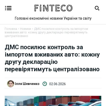
Головні економічні новини України та світу
Головна
Новини
ДМС посилює контроль за імпортом
вживаних авто: кожну другу декларацію перевірятимуть
централізовано
ДМС посилює контроль за
Новини
імпортом вживаних авто: кожну
Бізнес
другу декларацію
перевірятимуть централізовано
Фінанси
Валютний ринок
Ілля Шевченко
02.06.2026
Криптовалюта