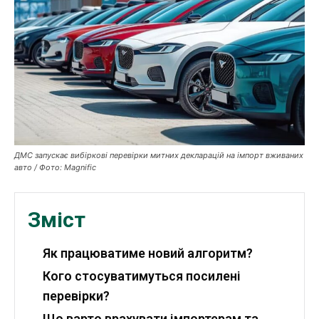
Робота і освіта
Публікації
ФОП
Курс валют
ДМС запускає вибіркові перевірки митних декларацій на імпорт вживаних
Ми в соц. мережах
авто / Фото: Magnific
Зміст
Як працюватиме новий алгоритм?
Кого стосуватимуться посилені
перевірки?
Що варто врахувати імпортерам та