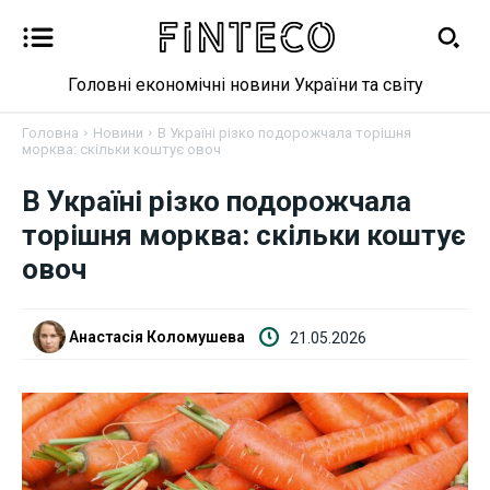
Головні економічні новини України та світу
Головна
Новини
В Україні різко подорожчала торішня
морква: скільки коштує овоч
В Україні різко подорожчала
Новини
торішня морква: скільки коштує
Бізнес
овоч
Фінанси
Анастасія Коломушева
21.05.2026
Валютний ринок
Криптовалюта
Робота і освіта