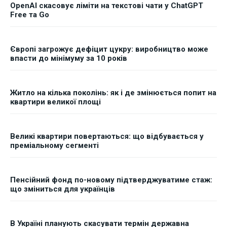
OpenAI скасовує ліміти на текстові чати у ChatGPT
Free та Go
Європі загрожує дефіцит цукру: виробництво може
впасти до мінімуму за 10 років
Житло на кілька поколінь: як і де змінюється попит на
квартири великої площі
Великі квартири повертаються: що відбувається у
преміальному сегменті
Пенсійний фонд по-новому підтверджуватиме стаж:
що зміниться для українців
В Україні планують скасувати термін державна