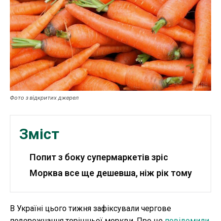
Публікації
ФОП
Курс валют
Фото з відкритих джерел
Ми в соц. мережах
Зміст
Попит з боку супермаркетів зріс
Морква все ще дешевша, ніж рік тому
В Україні цього тижня зафіксували чергове
подорожчання торішньої моркви. Про це
повідомили