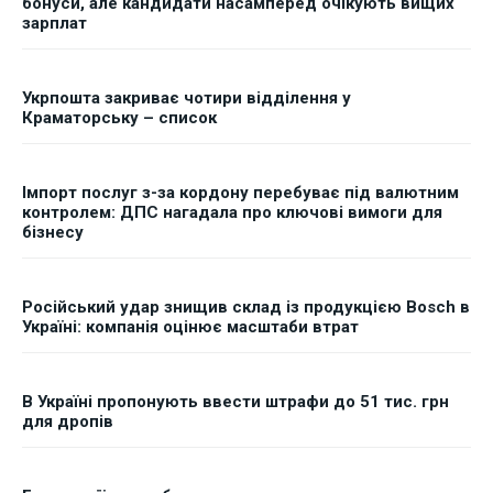
бонуси, але кандидати насамперед очікують вищих
зарплат
Укрпошта закриває чотири відділення у
Краматорську – список
Імпорт послуг з-за кордону перебуває під валютним
контролем: ДПС нагадала про ключові вимоги для
бізнесу
Російський удар знищив склад із продукцією Bosch в
Україні: компанія оцінює масштаби втрат
В Україні пропонують ввести штрафи до 51 тис. грн
для дропів