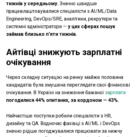
тижнів у середньому.
Значно швидше
працевлаштовувалися спеціалісти з AI/ML/Data
Engineering, DevOps/SRE, аналітики, рекрутери та
системні адміністратори —
у цих сферах пошук
займав близько п'яти тижнів.
Айтівці знижують зарплатні
очікування
Через складну ситуацію на ринку майже половина
кандидатів була змушена переглядати свої фінансові
очікування. В Україні на зниження бажаної
зарплати
погодилися 44% опитаних, за кордоном — 43%.
Найчастіше поступки робили спеціалісти з HR,
дизайну та QA. Водночас фахівці з AI/ML і DevOps
значно рідше погоджувалися працювати за нижчу