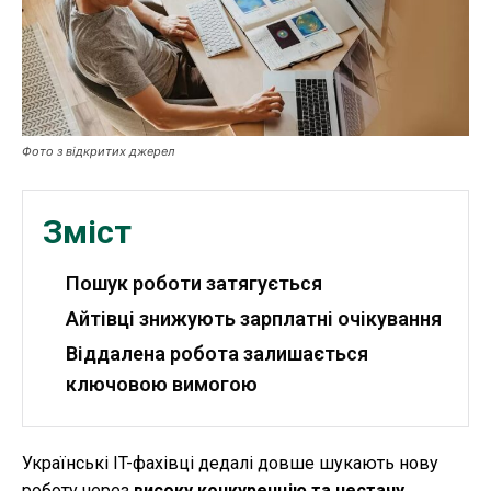
Робота і освіта
Публікації
ФОП
Фото з відкритих джерел
Курс валют
Зміст
Ми в соц. мережах
Пошук роботи затягується
Айтівці знижують зарплатні очікування
Віддалена робота залишається
ключовою вимогою
Українські IT-фахівці дедалі довше шукають нову
роботу через
високу конкуренцію та нестачу