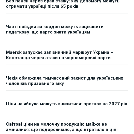
Без пенсії через брак стажу: яку допомогу можуть
отримати українці після 65 років
Часті поїздки за кордон можуть зацікавити
податкову: що варто знати українцям
Maersk запускає залізничний маршрут Україна –
Констанца через атаки на чорноморські порти
Чехія обмежила тимчасовий захист для українських
чоловіків призовного віку
Ціни на яблука можуть знизитися: прогноз на 2027 рік
Світові ціни на молочну продукцію майже не
змінилися: що подорожчало, а що втратило в ціні