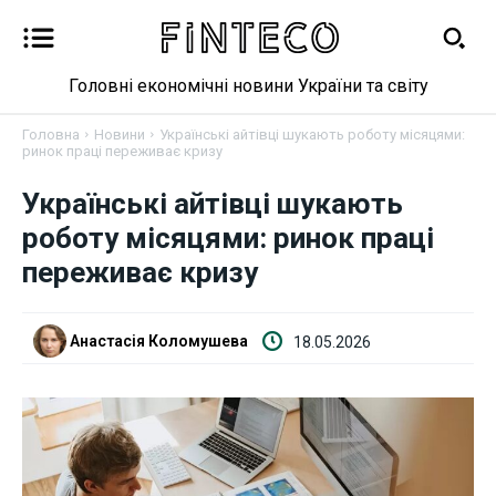
Головні економічні новини України та світу
Головна
Новини
Українські айтівці шукають роботу місяцями:
ринок праці переживає кризу
Українські айтівці шукають
Новини
роботу місяцями: ринок праці
переживає кризу
Бізнес
Фінанси
Анастасія Коломушева
18.05.2026
Валютний ринок
Криптовалюта