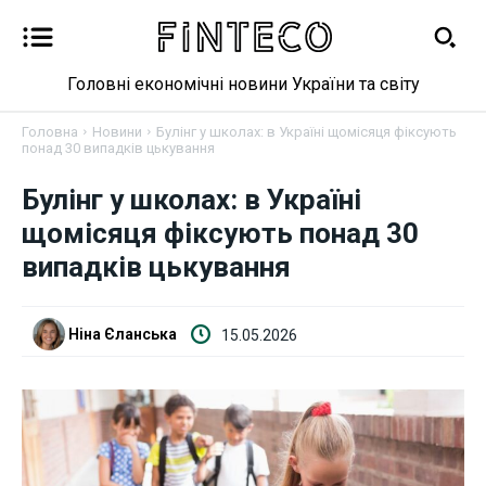
Головні економічні новини України та світу
Головна
Новини
Булінг у школах: в Україні щомісяця фіксують
понад 30 випадків цькування
Булінг у школах: в Україні
Новини
щомісяця фіксують понад 30
випадків цькування
Бізнес
Фінанси
Ніна Єланська
15.05.2026
Валютний ринок
Криптовалюта