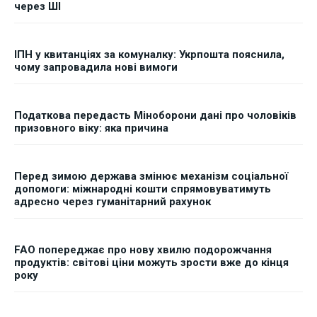
через ШІ
ІПН у квитанціях за комуналку: Укрпошта пояснила,
чому запровадила нові вимоги
Податкова передасть Міноборони дані про чоловіків
призовного віку: яка причина
Перед зимою держава змінює механізм соціальної
допомоги: міжнародні кошти спрямовуватимуть
адресно через гуманітарний рахунок
FAO попереджає про нову хвилю подорожчання
продуктів: світові ціни можуть зрости вже до кінця
року