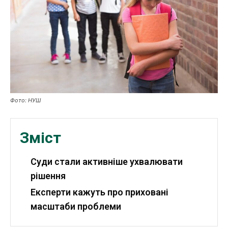
Робота і освіта
Публікації
ФОП
Курс валют
Фото: НУШ
Ми в соц. мережах
Зміст
Суди стали активніше ухвалювати
рішення
Експерти кажуть про приховані
масштаби проблеми