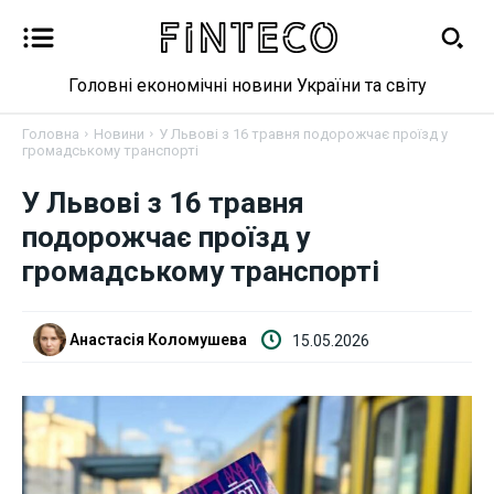
Головні економічні новини України та світу
Головна
Новини
У Львові з 16 травня подорожчає проїзд у
громадському транспорті
У Львові з 16 травня
Новини
подорожчає проїзд у
Бізнес
громадському транспорті
Фінанси
Анастасія Коломушева
15.05.2026
Валютний ринок
Криптовалюта
Робота і освіта