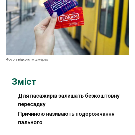
Публікації
ФОП
Курс валют
Фото з відкритих джерел
Ми в соц. мережах
Зміст
Для пасажирів залишать безкоштовну
пересадку
Причиною називають подорожчання
пального