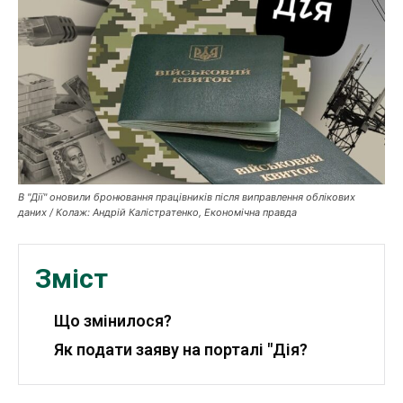
Публікації
ФОП
Курс валют
Ми в соц. мережах
В "Дії" оновили бронювання працівників після виправлення облікових
даних / Колаж: Андрій Калістратенко, Економічна правда
Зміст
Що змінилося?
Як подати заяву на порталі "Дія?