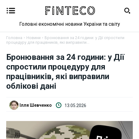
Головні економічні новини України та світу
Головна
Новини
Бронювання за 24 години: у Дії спростили
процедуру для працівників, які виправили...
Бронювання за 24 години: у Дії
Новини
спростили процедуру для
Бізнес
працівників, які виправили
облікові дані
Фінанси
Валютний ринок
Ілля Шевченко
13.05.2026
Криптовалюта
Робота і освіта